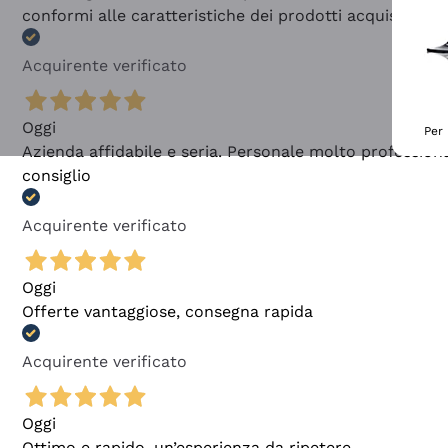
conformi alle caratteristiche dei prodotti acquistati
Acquirente verificato
Oggi
Per 
Azienda affidabile e seria. Personale molto profession
consiglio
Acquirente verificato
Oggi
Offerte vantaggiose, consegna rapida
Acquirente verificato
Oggi
Ottimo e rapido, un’esperienza da ripetere