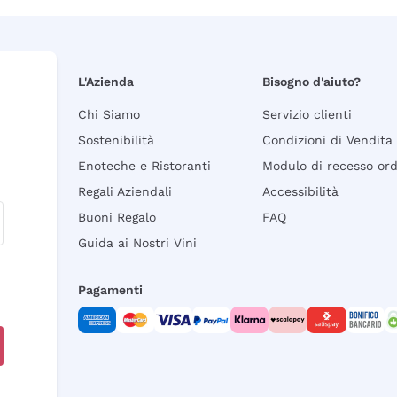
L'Azienda
Bisogno d'aiuto?
Chi Siamo
Servizio clienti
Sostenibilità
Condizioni di Vendita
Enoteche e Ristoranti
Modulo di recesso or
Regali Aziendali
Accessibilità
Buoni Regalo
FAQ
Guida ai Nostri Vini
Pagamenti