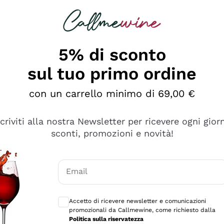
rcando
Champagne
Spumanti
Tutti i Vini
5% di sconto
sul tuo primo ordine
con un carrello minimo di 69,00 €
scriviti alla nostra Newsletter per ricevere ogni gior
sconti, promozioni e novità!
Email
Consensi opzionali per ricevere comunicaz
Accetto di ricevere newsletter e comunicazioni
promozionali da Callmewine, come richiesto dalla
tanti prodotti diversi e con un ampio range di prezzo. Le 
Politica sulla riservatezza