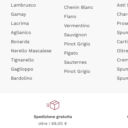
Lambrusco
Asti
Chenin Blanc
Gamay
Char
Fiano
Lacrima
Pros
Vermentino
Aglianico
Spum
Sauvignon
Bonarda
Cart
Pinot Grigio
Nerello Mascalese
Oltr
Pigato
Tignanello
Cre
Sauternes
Gaglioppo
Spum
Pinot Grigio
Bardolino
Spum
Spedizione gratuita
oltre i 69,00 €