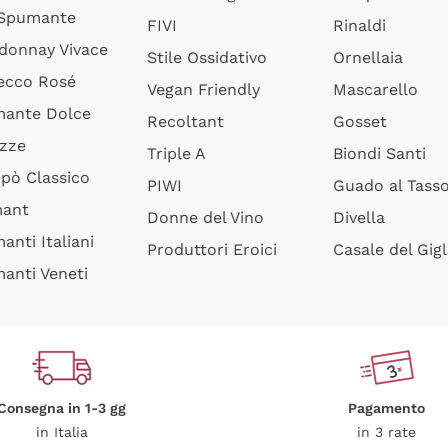
 Spumante
FIVI
Rinaldi
donnay Vivace
Stile Ossidativo
Ornellaia
ecco Rosé
Vegan Friendly
Mascarello
ante Dolce
Recoltant
Gosset
izze
Triple A
Biondi Santi
epò Classico
PIWI
Guado al Tass
mant
Donne del Vino
Divella
anti Italiani
Produttori Eroici
Casale del Gigl
anti Veneti
Consegna in 1-3 gg
Pagamento
in Italia
in 3 rate