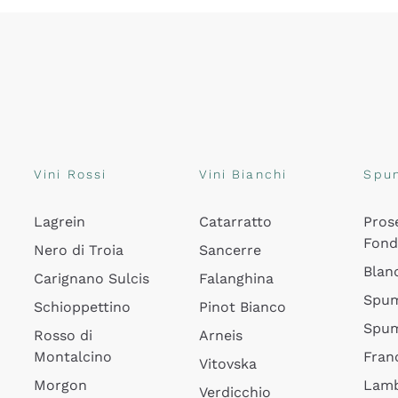
Vini Rossi
Vini Bianchi
Spu
Lagrein
Catarratto
Pros
Fon
Nero di Troia
Sancerre
Blan
Carignano Sulcis
Falanghina
Spum
Schioppettino
Pinot Bianco
Spum
Rosso di
Arneis
Montalcino
Fran
Vitovska
Morgon
Lamb
Verdicchio