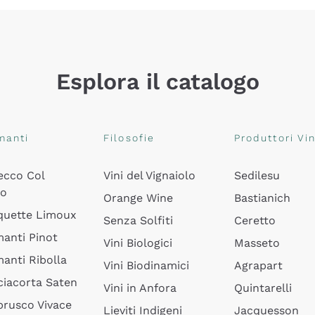
Esplora il catalogo
manti
Filosofie
Produttori Vin
ecco Col
Vini del Vignaiolo
Sedilesu
do
Orange Wine
Bastianich
quette Limoux
Senza Solfiti
Ceretto
anti Pinot
Vini Biologici
Masseto
anti Ribolla
Vini Biodinamici
Agrapart
ciacorta Saten
Vini in Anfora
Quintarelli
rusco Vivace
Lieviti Indigeni
Jacquesson