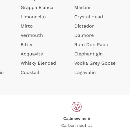
Grappa Bianca
Martini
Limoncello
Crystal Head
Mirto
Dictador
Vermouth
Dalmore
Bitter
Rum Don Papa
o
Acquavite
Elephant gin
Whisky Blended
Vodka Grey Goose
io
Cocktail
Lagavulin
Callmewine è
Carbon neutral