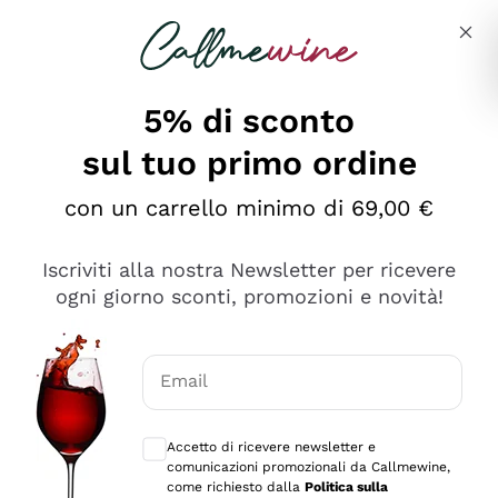
Salta al contenuto principale
Descrivi cosa stai cercando
5% di sconto
sul tuo primo ordine
Ottimo
con un carrello minimo di 69,00 €
4,5
/5
2.566
Iscriviti alla nostra Newsletter per ricevere
recensioni
ogni giorno sconti, promozioni e novità!
Le nostre recensioni a 4 e 5 stelle.
Clicca qui per leggerle tutte >
Email
Precedente
Successivo
Consensi opzionali per ricevere comunica
Accetto di ricevere newsletter e
Oggi
comunicazioni promozionali da Callmewine,
Ordine tutto ok, niente da dire a riguardo. Il sito in se
come richiesto dalla
Politica sulla