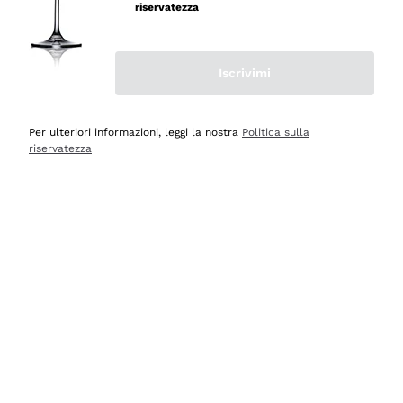
velocissima
riservatezza
Acquirente verificato
Iscrivimi
Ieri
Perfetti e attenti al cliente
Per ulteriori informazioni, leggi la nostra
Politica sulla
riservatezza
Acquirente verificato
Ieri
Semplice nell'uso, puntuali e veloci.
Acquirente verificato
Ieri
Ottima come sempre!