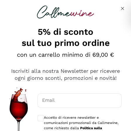
Salta al contenuto principale
Descrivi cosa stai cercando
5% di sconto
sul tuo primo ordine
Ottimo
con un carrello minimo di 69,00 €
4,5
/5
2.552
Iscriviti alla nostra Newsletter per ricevere
recensioni
ogni giorno sconti, promozioni e novità!
Le nostre recensioni a 4 e 5 stelle.
Clicca qui per leggerle tutte >
Email
Precedente
Successivo
Consensi opzionali per ricevere comunica
Accetto di ricevere newsletter e
Oggi
comunicazioni promozionali da Callmewine,
Ottima facilità di acquisto sul sito e consegna
come richiesto dalla
Politica sulla