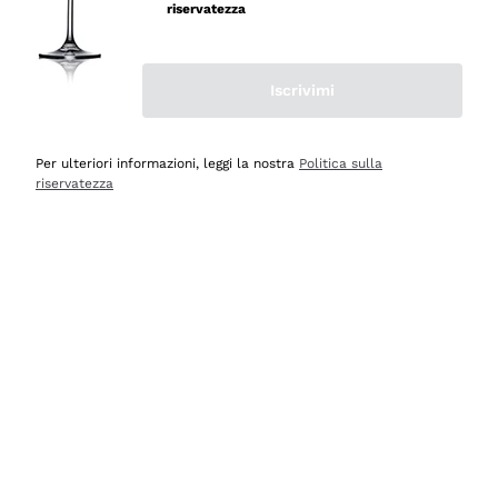
professionalità
riservatezza
Acquirente verificato
Iscrivimi
Oggi
Seri affidabili
Per ulteriori informazioni, leggi la nostra
Politica sulla
riservatezza
Acquirente verificato
Ieri
Il catalogo offre moltissime possibilità di scelta tra tanti
prodotti diversi e con un ampio range di prezzo. Le
indicazioni dei consulenti sono estremamente chiare e
conformi alle caratteristiche dei prodotti acquistati
Acquirente verificato