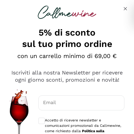
Salta al contenuto principale
Descrivi cosa stai cercando
5% di sconto
sul tuo primo ordine
Ottimo
con un carrello minimo di 69,00 €
4,5
/5
2.561
Iscriviti alla nostra Newsletter per ricevere
recensioni
ogni giorno sconti, promozioni e novità!
Le nostre recensioni a 4 e 5 stelle.
Clicca qui per leggerle tutte >
Email
Precedente
Successivo
Consensi opzionali per ricevere comunica
Accetto di ricevere newsletter e
Oggi
comunicazioni promozionali da Callmewine,
Acquisto semplice nelle modalità, gestito con rapidità e
come richiesto dalla
Politica sulla