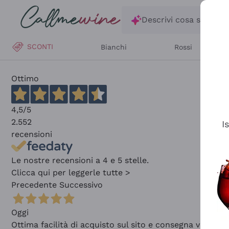
Salta al contenuto principale
Descrivi cosa stai ce
SCONTI
Bianchi
Rossi
Ottimo
4,5
/5
2.552
I
recensioni
Le nostre recensioni a 4 e 5 stelle.
Clicca qui per leggerle tutte >
Precedente
Successivo
Oggi
Ottima facilità di acquisto sul sito e consegna velocis