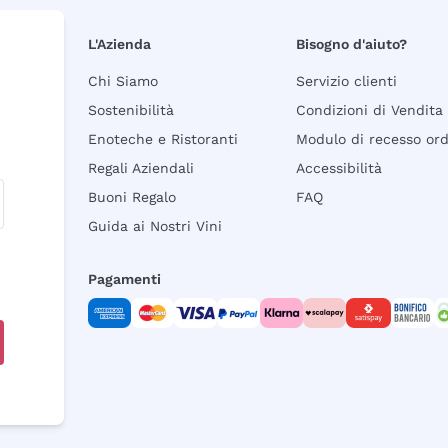
L'Azienda
Bisogno d'aiuto?
Chi Siamo
Servizio clienti
Sostenibilità
Condizioni di Vendita
Enoteche e Ristoranti
Modulo di recesso or
Regali Aziendali
Accessibilità
Buoni Regalo
FAQ
Guida ai Nostri Vini
Pagamenti