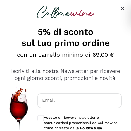
Salta al contenuto principale
Descrivi cosa stai cercando
5% di sconto
sul tuo primo ordine
Ottimo
con un carrello minimo di 69,00 €
4,5
/5
2.566
Iscriviti alla nostra Newsletter per ricevere
recensioni
ogni giorno sconti, promozioni e novità!
Le nostre recensioni a 4 e 5 stelle.
Clicca qui per leggerle tutte >
Email
Precedente
Successivo
Consensi opzionali per ricevere comunica
Accetto di ricevere newsletter e
Ieri
comunicazioni promozionali da Callmewine,
Ordine tutto ok, niente da dire a riguardo. Il sito in se
come richiesto dalla
Politica sulla