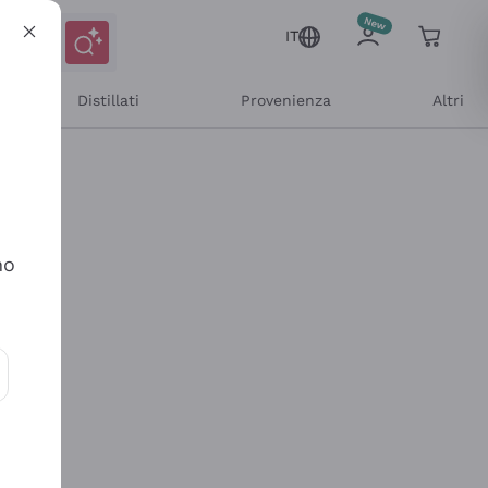
IT
Distillati
Provenienza
Altri
no
ioni e offerte personalizzate