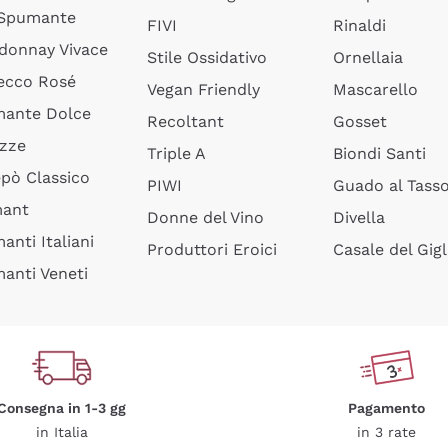
 Spumante
FIVI
Rinaldi
donnay Vivace
Stile Ossidativo
Ornellaia
ecco Rosé
Vegan Friendly
Mascarello
ante Dolce
Recoltant
Gosset
izze
Triple A
Biondi Santi
epò Classico
PIWI
Guado al Tass
mant
Donne del Vino
Divella
anti Italiani
Produttori Eroici
Casale del Gigl
anti Veneti
Consegna in 1-3 gg
Pagamento
in Italia
in 3 rate