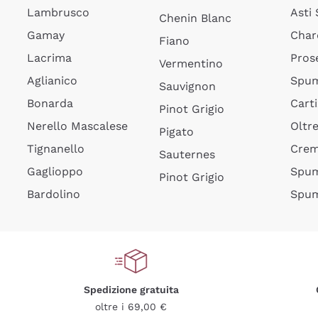
Lambrusco
Asti
Chenin Blanc
Gamay
Char
Fiano
Lacrima
Pros
Vermentino
Aglianico
Spum
Sauvignon
Bonarda
Cart
Pinot Grigio
Nerello Mascalese
Oltr
Pigato
Tignanello
Cre
Sauternes
Gaglioppo
Spum
Pinot Grigio
Bardolino
Spum
Spedizione gratuita
oltre i 69,00 €