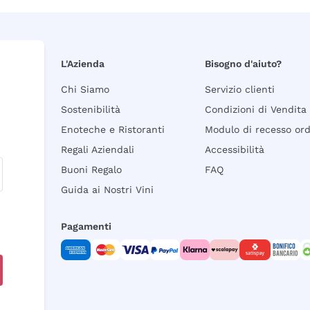
L'Azienda
Bisogno d'aiuto?
Chi Siamo
Servizio clienti
Sostenibilità
Condizioni di Vendita
Enoteche e Ristoranti
Modulo di recesso or
Regali Aziendali
Accessibilità
Buoni Regalo
FAQ
Guida ai Nostri Vini
Pagamenti