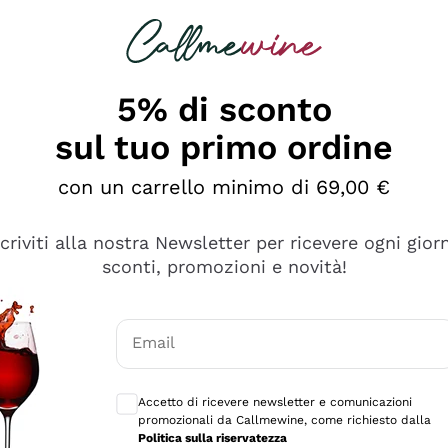
rcando
Champagne
Spumanti
Tutti i Vini
5% di sconto
sul tuo primo ordine
con un carrello minimo di 69,00 €
scriviti alla nostra Newsletter per ricevere ogni gior
sconti, promozioni e novità!
Email
Consensi opzionali per ricevere comunicaz
Accetto di ricevere newsletter e comunicazioni
promozionali da Callmewine, come richiesto dalla
e professionalità
Politica sulla riservatezza