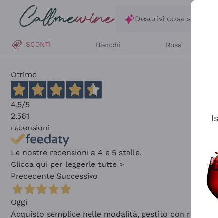
Salta al contenuto principale
Descrivi cosa stai ce
SCONTI
Bianchi
Rossi
Ottimo
4,5
/5
2.561
I
recensioni
Le nostre recensioni a 4 e 5 stelle.
Clicca qui per leggerle tutte >
Precedente
Successivo
Oggi
Acquisto semplice nelle modalità, gestito con rapidità 