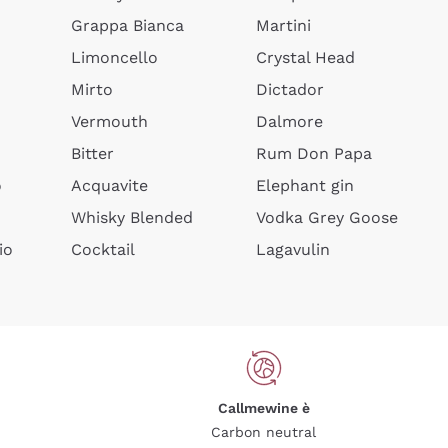
Grappa Bianca
Martini
Limoncello
Crystal Head
Mirto
Dictador
Vermouth
Dalmore
Bitter
Rum Don Papa
o
Acquavite
Elephant gin
Whisky Blended
Vodka Grey Goose
io
Cocktail
Lagavulin
Callmewine è
Carbon neutral