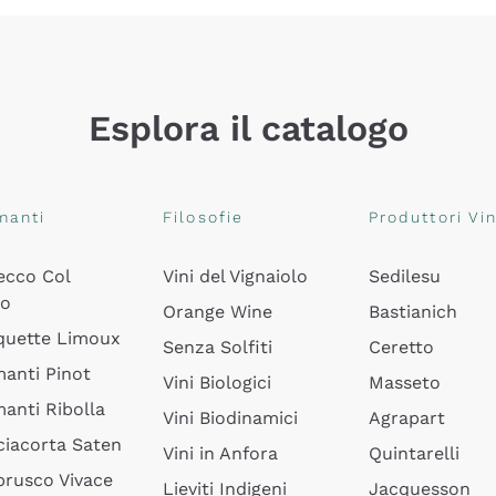
Esplora il catalogo
manti
Filosofie
Produttori Vin
ecco Col
Vini del Vignaiolo
Sedilesu
do
Orange Wine
Bastianich
quette Limoux
Senza Solfiti
Ceretto
anti Pinot
Vini Biologici
Masseto
anti Ribolla
Vini Biodinamici
Agrapart
ciacorta Saten
Vini in Anfora
Quintarelli
rusco Vivace
Lieviti Indigeni
Jacquesson