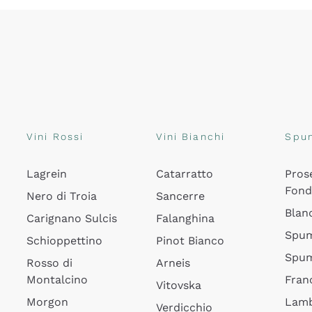
Vini Rossi
Vini Bianchi
Spu
Lagrein
Catarratto
Pros
Fon
Nero di Troia
Sancerre
Blan
Carignano Sulcis
Falanghina
Spum
Schioppettino
Pinot Bianco
Spum
Rosso di
Arneis
Montalcino
Fran
Vitovska
Morgon
Lamb
Verdicchio