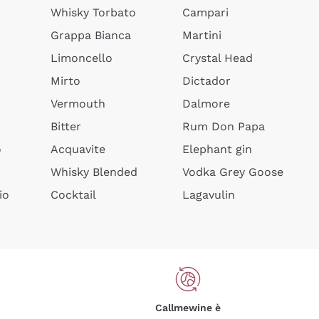
Whisky Torbato
Campari
Grappa Bianca
Martini
Limoncello
Crystal Head
Mirto
Dictador
Vermouth
Dalmore
Bitter
Rum Don Papa
o
Acquavite
Elephant gin
Whisky Blended
Vodka Grey Goose
io
Cocktail
Lagavulin
Callmewine è