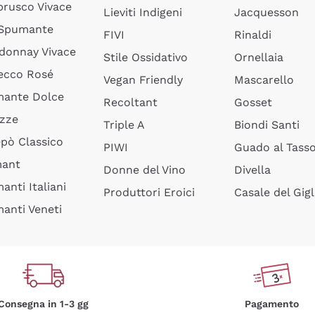
rusco Vivace
Lieviti Indigeni
Jacquesson
 Spumante
FIVI
Rinaldi
donnay Vivace
Stile Ossidativo
Ornellaia
ecco Rosé
Vegan Friendly
Mascarello
ante Dolce
Recoltant
Gosset
izze
Triple A
Biondi Santi
epò Classico
PIWI
Guado al Tass
mant
Donne del Vino
Divella
anti Italiani
Produttori Eroici
Casale del Gigl
anti Veneti
Consegna in 1-3 gg
Pagamento