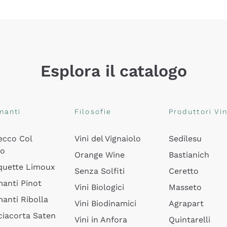
Esplora il catalogo
manti
Filosofie
Produttori Vin
ecco Col
Vini del Vignaiolo
Sedilesu
do
Orange Wine
Bastianich
quette Limoux
Senza Solfiti
Ceretto
anti Pinot
Vini Biologici
Masseto
anti Ribolla
Vini Biodinamici
Agrapart
ciacorta Saten
Vini in Anfora
Quintarelli