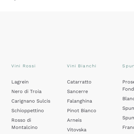
Vini Rossi
Vini Bianchi
Spu
Lagrein
Catarratto
Pros
Fon
Nero di Troia
Sancerre
Blan
Carignano Sulcis
Falanghina
Spum
Schioppettino
Pinot Bianco
Spum
Rosso di
Arneis
Montalcino
Fran
Vitovska