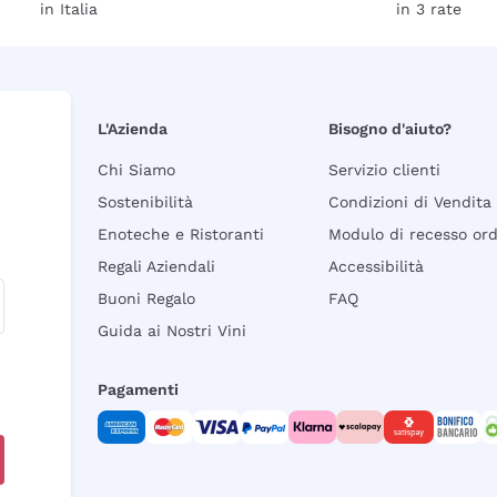
in Italia
in 3 rate
L'Azienda
Bisogno d'aiuto?
Chi Siamo
Servizio clienti
Sostenibilità
Condizioni di Vendita
Enoteche e Ristoranti
Modulo di recesso or
Regali Aziendali
Accessibilità
Buoni Regalo
FAQ
Guida ai Nostri Vini
Pagamenti