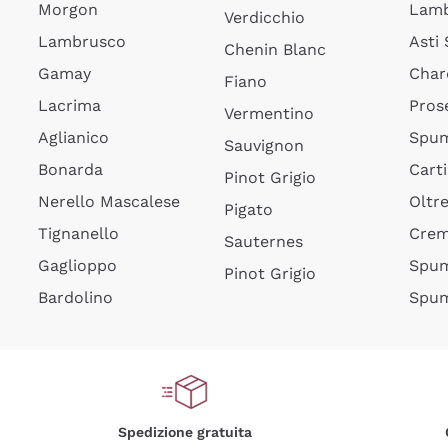
Morgon
Lamb
Verdicchio
Lambrusco
Asti
Chenin Blanc
Gamay
Char
Fiano
Lacrima
Pros
Vermentino
Aglianico
Spum
Sauvignon
Bonarda
Cart
Pinot Grigio
Nerello Mascalese
Oltr
Pigato
Tignanello
Cre
Sauternes
Gaglioppo
Spum
Pinot Grigio
Bardolino
Spum
Spedizione gratuita