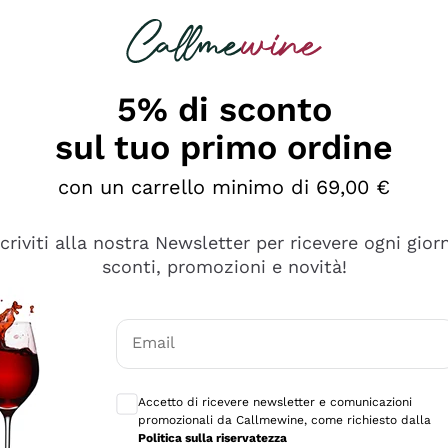
rcando
Champagne
Spumanti
Tutti i Vini
5% di sconto
sul tuo primo ordine
con un carrello minimo di 69,00 €
scriviti alla nostra Newsletter per ricevere ogni gior
sconti, promozioni e novità!
Email
Consensi opzionali per ricevere comunicaz
Accetto di ricevere newsletter e comunicazioni
promozionali da Callmewine, come richiesto dalla
se non è male ma secondo me ci sono alternative che hanno p
Politica sulla riservatezza