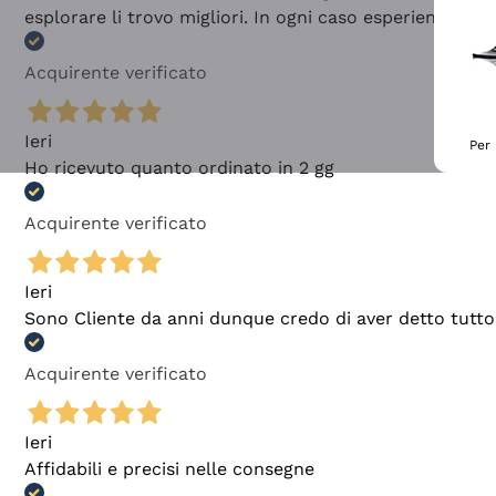
esplorare li trovo migliori. In ogni caso esperienza buo
Acquirente verificato
Ieri
Per 
Ho ricevuto quanto ordinato in 2 gg
Acquirente verificato
Ieri
Sono Cliente da anni dunque credo di aver detto tutto
Acquirente verificato
Ieri
Affidabili e precisi nelle consegne