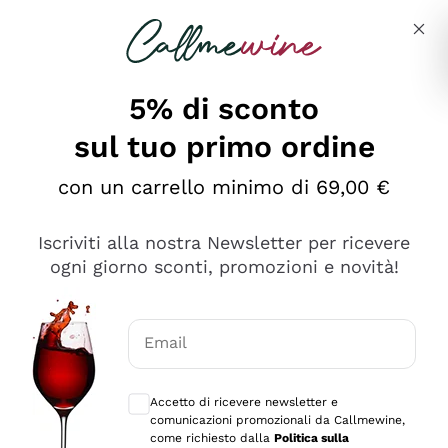
Salta al contenuto principale
Descrivi cosa stai cercando
5% di sconto
sul tuo primo ordine
Ottimo
con un carrello minimo di 69,00 €
4,5
/5
2.566
Iscriviti alla nostra Newsletter per ricevere
recensioni
ogni giorno sconti, promozioni e novità!
Le nostre recensioni a 4 e 5 stelle.
Clicca qui per leggerle tutte >
Email
Precedente
Successivo
Consensi opzionali per ricevere comunica
Accetto di ricevere newsletter e
Oggi
comunicazioni promozionali da Callmewine,
Ordine tutto ok, niente da dire a riguardo. Il sito in se
come richiesto dalla
Politica sulla