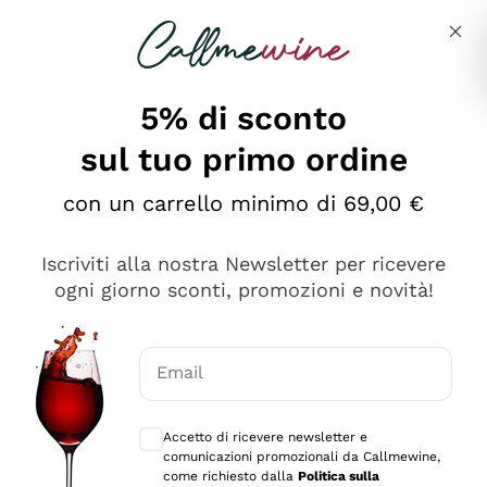
Salta al contenuto principale
Descrivi cosa stai cercando
5% di sconto
sul tuo primo ordine
Ottimo
con un carrello minimo di 69,00 €
4,5
/5
2.566
Iscriviti alla nostra Newsletter per ricevere
recensioni
ogni giorno sconti, promozioni e novità!
Le nostre recensioni a 4 e 5 stelle.
Clicca qui per leggerle tutte >
Email
Precedente
Successivo
Consensi opzionali per ricevere comunica
Accetto di ricevere newsletter e
Oggi
comunicazioni promozionali da Callmewine,
Ordine tutto ok, niente da dire a riguardo. Il sito in se
come richiesto dalla
Politica sulla