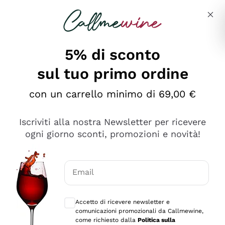
Salta al contenuto principale
Descrivi cosa stai cercando
5% di sconto
sul tuo primo ordine
Ottimo
con un carrello minimo di 69,00 €
4,5
/5
2.567
Iscriviti alla nostra Newsletter per ricevere
recensioni
ogni giorno sconti, promozioni e novità!
Le nostre recensioni a 4 e 5 stelle.
Clicca qui per leggerle tutte >
Email
Precedente
Successivo
Consensi opzionali per ricevere comunica
Accetto di ricevere newsletter e
Oggi
comunicazioni promozionali da Callmewine,
Ottimo servizio!
come richiesto dalla
Politica sulla