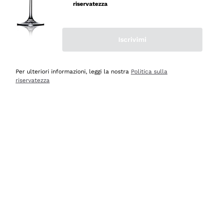
professionalità
riservatezza
Acquirente verificato
Iscrivimi
Ieri
Seri affidabili
Per ulteriori informazioni, leggi la nostra
Politica sulla
riservatezza
Acquirente verificato
Ieri
Il catalogo offre moltissime possibilità di scelta tra tanti
prodotti diversi e con un ampio range di prezzo. Le
indicazioni dei consulenti sono estremamente chiare e
conformi alle caratteristiche dei prodotti acquistati
Acquirente verificato