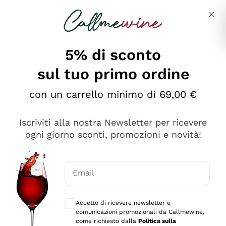
Salta al contenuto principale
Descrivi cosa stai cercando
5% di sconto
sul tuo primo ordine
Ottimo
con un carrello minimo di 69,00 €
4,5
/5
2.561
Iscriviti alla nostra Newsletter per ricevere
recensioni
ogni giorno sconti, promozioni e novità!
Le nostre recensioni a 4 e 5 stelle.
Clicca qui per leggerle tutte >
Email
Precedente
Successivo
Consensi opzionali per ricevere comunica
Accetto di ricevere newsletter e
Oggi
comunicazioni promozionali da Callmewine,
Acquisto semplice nelle modalità, gestito con rapidità e
come richiesto dalla
Politica sulla