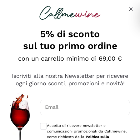
Salta al contenuto principale
Descrivi cosa stai cercando
5% di sconto
sul tuo primo ordine
Ottimo
con un carrello minimo di 69,00 €
4,5
/5
2.566
Iscriviti alla nostra Newsletter per ricevere
recensioni
ogni giorno sconti, promozioni e novità!
Le nostre recensioni a 4 e 5 stelle.
Clicca qui per leggerle tutte >
Email
Precedente
Successivo
Consensi opzionali per ricevere comunica
Accetto di ricevere newsletter e
Ieri
comunicazioni promozionali da Callmewine,
Ordine tutto ok, niente da dire a riguardo. Il sito in se
come richiesto dalla
Politica sulla