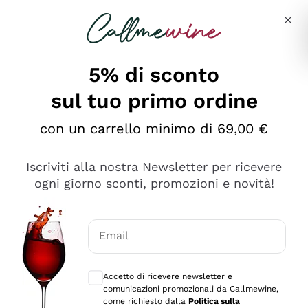
Salta al contenuto principale
Descrivi cosa stai cercando
5% di sconto
sul tuo primo ordine
Ottimo
con un carrello minimo di 69,00 €
4,5
/5
2.551
Iscriviti alla nostra Newsletter per ricevere
recensioni
ogni giorno sconti, promozioni e novità!
Le nostre recensioni a 4 e 5 stelle.
Clicca qui per leggerle tutte >
Email
Precedente
Successivo
Consensi opzionali per ricevere comunica
Accetto di ricevere newsletter e
Oggi
comunicazioni promozionali da Callmewine,
Perfetti e attenti al cliente
come richiesto dalla
Politica sulla