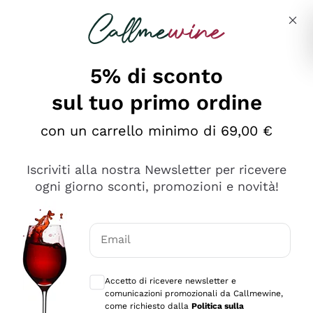
Salta al contenuto principale
Descrivi cosa stai cercando
5% di sconto
sul tuo primo ordine
Ottimo
con un carrello minimo di 69,00 €
4,5
/5
2.561
Iscriviti alla nostra Newsletter per ricevere
recensioni
ogni giorno sconti, promozioni e novità!
Le nostre recensioni a 4 e 5 stelle.
Clicca qui per leggerle tutte >
Email
Precedente
Successivo
Consensi opzionali per ricevere comunica
Accetto di ricevere newsletter e
Oggi
comunicazioni promozionali da Callmewine,
Acquisto semplice nelle modalità, gestito con rapidità e
come richiesto dalla
Politica sulla