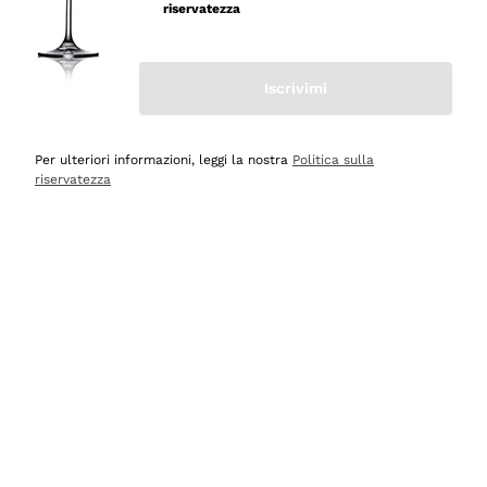
professionalità
riservatezza
Acquirente verificato
Iscrivimi
Oggi
Seri affidabili
Per ulteriori informazioni, leggi la nostra
Politica sulla
riservatezza
Acquirente verificato
Ieri
Il catalogo offre moltissime possibilità di scelta tra tanti
prodotti diversi e con un ampio range di prezzo. Le
indicazioni dei consulenti sono estremamente chiare e
conformi alle caratteristiche dei prodotti acquistati
Acquirente verificato