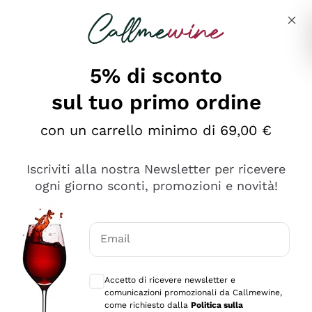
Salta al contenuto principale
Descrivi cosa stai cercando
5% di sconto
sul tuo primo ordine
Ottimo
con un carrello minimo di 69,00 €
4,5
/5
2.566
Iscriviti alla nostra Newsletter per ricevere
recensioni
ogni giorno sconti, promozioni e novità!
Le nostre recensioni a 4 e 5 stelle.
Clicca qui per leggerle tutte >
Email
Precedente
Successivo
Consensi opzionali per ricevere comunica
Accetto di ricevere newsletter e
Ieri
comunicazioni promozionali da Callmewine,
Ordine tutto ok, niente da dire a riguardo. Il sito in se
come richiesto dalla
Politica sulla