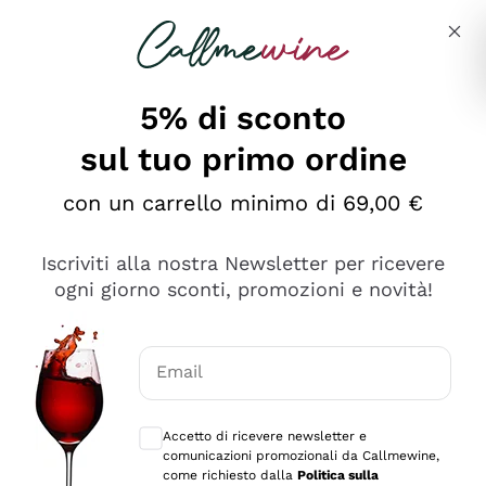
Salta al contenuto principale
Descrivi cosa stai cercando
5% di sconto
sul tuo primo ordine
Ottimo
con un carrello minimo di 69,00 €
4,5
/5
2.566
Iscriviti alla nostra Newsletter per ricevere
recensioni
ogni giorno sconti, promozioni e novità!
Le nostre recensioni a 4 e 5 stelle.
Clicca qui per leggerle tutte >
Email
Precedente
Successivo
Consensi opzionali per ricevere comunica
Accetto di ricevere newsletter e
Ieri
comunicazioni promozionali da Callmewine,
Ordine tutto ok, niente da dire a riguardo. Il sito in se
come richiesto dalla
Politica sulla