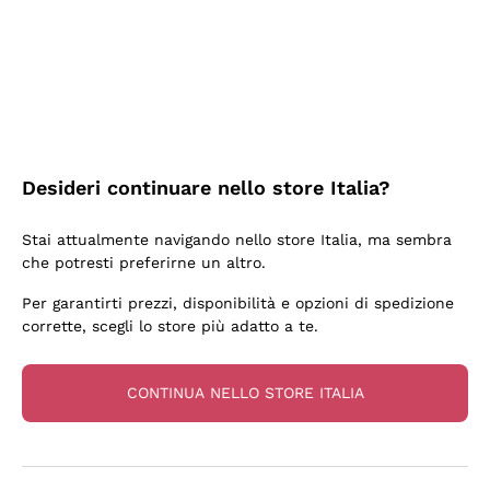
3 Giorni Fa
Sempre una garanzia.
Acquirente verificato
Desideri continuare nello store Italia?
6 Giorni Fa
Stai attualmente navigando nello store Italia, ma sembra
Tutto bene. spedizione rapida, package resistente
che potresti preferirne un altro.
Acquirente verificato
Per garantirti prezzi, disponibilità e opzioni di spedizione
corrette, scegli lo store più adatto a te.
6 Giorni Fa
una bellissima scoperta
CONTINUA NELLO STORE ITALIA
Acquirente verificato