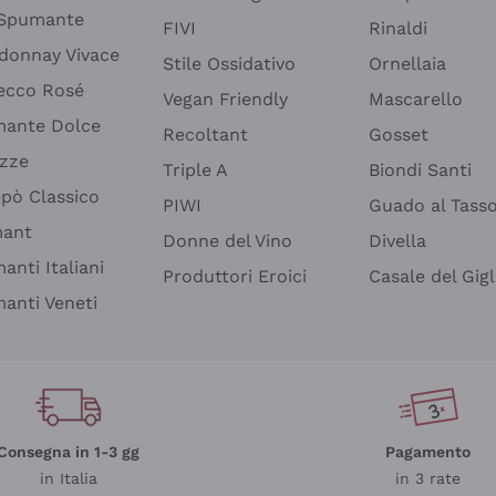
 Spumante
FIVI
Rinaldi
donnay Vivace
Stile Ossidativo
Ornellaia
ecco Rosé
Vegan Friendly
Mascarello
ante Dolce
Recoltant
Gosset
izze
Triple A
Biondi Santi
epò Classico
PIWI
Guado al Tass
mant
Donne del Vino
Divella
anti Italiani
Produttori Eroici
Casale del Gigl
anti Veneti
Consegna in 1-3 gg
Pagamento
in Italia
in 3 rate