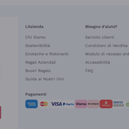
L'Azienda
Bisogno d'aiuto?
Chi Siamo
Servizio clienti
Sostenibilità
Condizioni di Vendita
Enoteche e Ristoranti
Modulo di recesso or
Regali Aziendali
Accessibilità
Buoni Regalo
FAQ
Guida ai Nostri Vini
Pagamenti