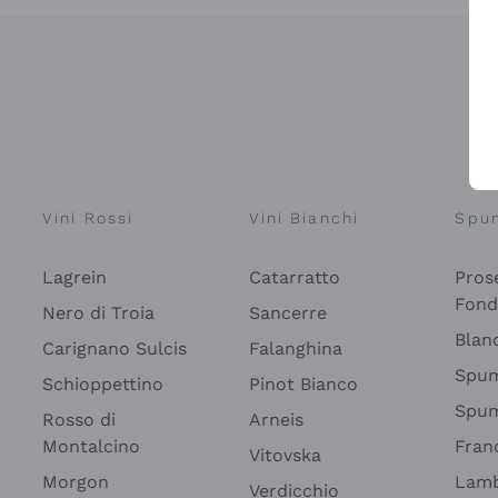
Vini Rossi
Vini Bianchi
Spu
Lagrein
Catarratto
Pros
Fon
Nero di Troia
Sancerre
Blan
Carignano Sulcis
Falanghina
Spum
Schioppettino
Pinot Bianco
Spum
Rosso di
Arneis
Montalcino
Fran
Vitovska
Morgon
Lamb
Verdicchio