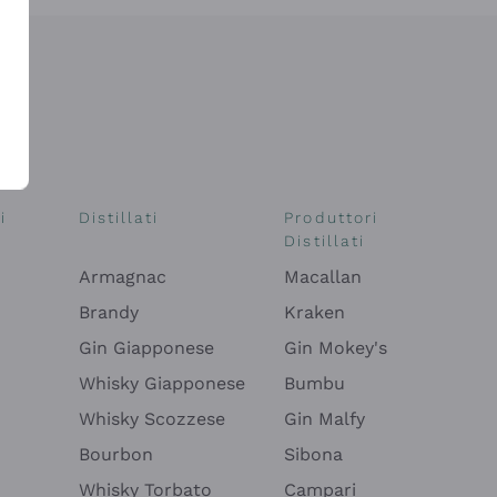
i
Distillati
Produttori
Distillati
Armagnac
Macallan
Brandy
Kraken
Gin Giapponese
Gin Mokey's
Whisky Giapponese
Bumbu
Whisky Scozzese
Gin Malfy
Bourbon
Sibona
Whisky Torbato
Campari