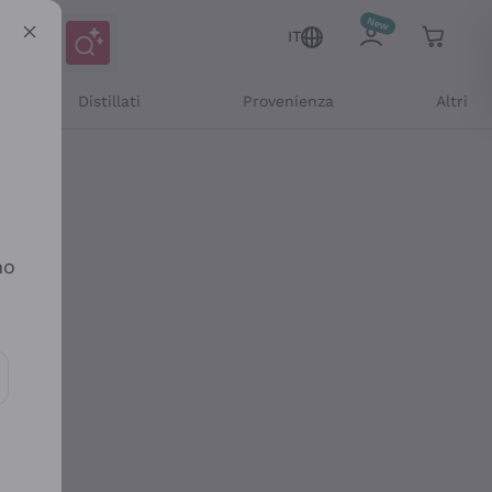
IT
Distillati
Provenienza
Altri
no
ioni e offerte personalizzate