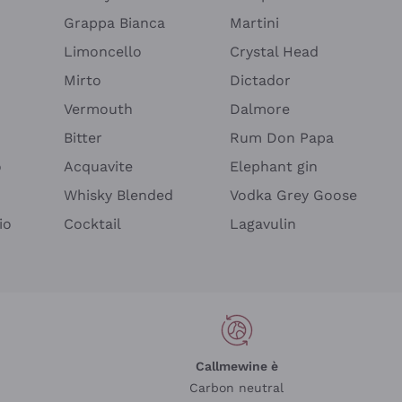
Grappa Bianca
Martini
Limoncello
Crystal Head
Mirto
Dictador
Vermouth
Dalmore
Bitter
Rum Don Papa
o
Acquavite
Elephant gin
Whisky Blended
Vodka Grey Goose
io
Cocktail
Lagavulin
Callmewine è
Carbon neutral