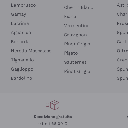
Lambrusco
Asti
Chenin Blanc
Gamay
Char
Fiano
Lacrima
Pros
Vermentino
Aglianico
Spum
Sauvignon
Bonarda
Cart
Pinot Grigio
Nerello Mascalese
Oltr
Pigato
Tignanello
Cre
Sauternes
Gaglioppo
Spum
Pinot Grigio
Bardolino
Spum
Spedizione gratuita
oltre i 69,00 €