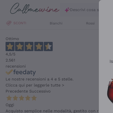
Salta al contenuto principale
Descrivi cosa stai ce
SCONTI
Bianchi
Rossi
Ottimo
4,5
/5
2.561
I
recensioni
Le nostre recensioni a 4 e 5 stelle.
Clicca qui per leggerle tutte >
Precedente
Successivo
Oggi
Acquisto semplice nelle modalità, gestito con rapidità 