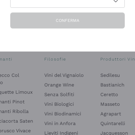
CONFERMA
Esplora il catalogo
manti
Filosofie
Produttori Vin
ecco Col
Vini del Vignaiolo
Sedilesu
do
Orange Wine
Bastianich
quette Limoux
Senza Solfiti
Ceretto
anti Pinot
Vini Biologici
Masseto
anti Ribolla
Vini Biodinamici
Agrapart
ciacorta Saten
Vini in Anfora
Quintarelli
rusco Vivace
Lieviti Indigeni
Jacquesson