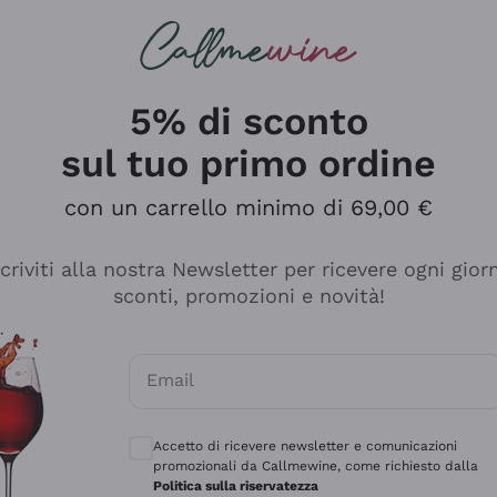
rcando
Champagne
Spumanti
Tutti i Vini
5% di sconto
sul tuo primo ordine
con un carrello minimo di 69,00 €
scriviti alla nostra Newsletter per ricevere ogni gior
sconti, promozioni e novità!
Email
Consensi opzionali per ricevere comunicaz
Accetto di ricevere newsletter e comunicazioni
promozionali da Callmewine, come richiesto dalla
e professionalità
Politica sulla riservatezza