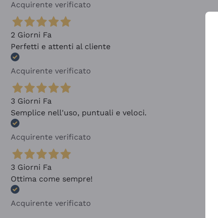
Acquirente verificato
2 Giorni Fa
Perfetti e attenti al cliente
Acquirente verificato
3 Giorni Fa
Semplice nell'uso, puntuali e veloci.
Acquirente verificato
3 Giorni Fa
Ottima come sempre!
Acquirente verificato