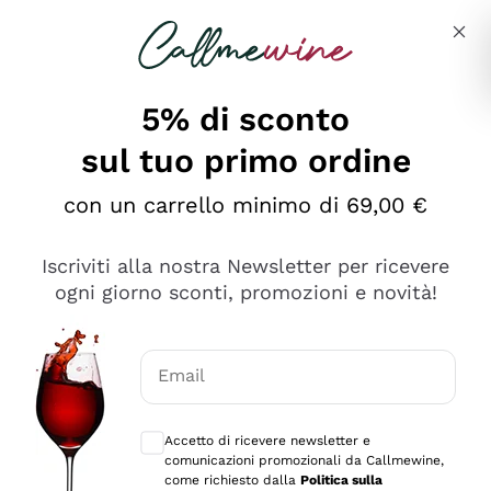
Salta al contenuto principale
Descrivi cosa stai cercando
5% di sconto
sul tuo primo ordine
Ottimo
con un carrello minimo di 69,00 €
4,5
/5
2.566
Iscriviti alla nostra Newsletter per ricevere
recensioni
ogni giorno sconti, promozioni e novità!
Le nostre recensioni a 4 e 5 stelle.
Clicca qui per leggerle tutte >
Email
Precedente
Successivo
Consensi opzionali per ricevere comunica
Accetto di ricevere newsletter e
Oggi
comunicazioni promozionali da Callmewine,
Ordine tutto ok, niente da dire a riguardo. Il sito in se
come richiesto dalla
Politica sulla