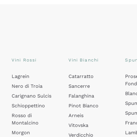
Vini Rossi
Vini Bianchi
Spu
Lagrein
Catarratto
Pros
Fon
Nero di Troia
Sancerre
Blan
Carignano Sulcis
Falanghina
Spum
Schioppettino
Pinot Bianco
Spum
Rosso di
Arneis
Montalcino
Fran
Vitovska
Morgon
Lamb
Verdicchio