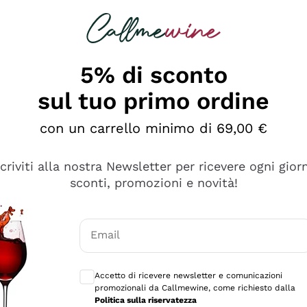
rcando
Champagne
Spumanti
Tutti i Vini
5% di sconto
sul tuo primo ordine
con un carrello minimo di 69,00 €
scriviti alla nostra Newsletter per ricevere ogni gior
sconti, promozioni e novità!
Email
Consensi opzionali per ricevere comunicaz
Accetto di ricevere newsletter e comunicazioni
promozionali da Callmewine, come richiesto dalla
tanti prodotti diversi e con un ampio range di prezzo. Le 
Politica sulla riservatezza