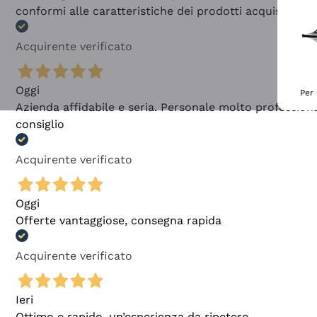
conformi alle caratteristiche dei prodotti acquistati
Acquirente verificato
Oggi
Per 
Azienda affidabile e seria. Personale molto profession
consiglio
Acquirente verificato
Oggi
Offerte vantaggiose, consegna rapida
Acquirente verificato
Ieri
Ottimo e rapido, un’esperienza da ripetere