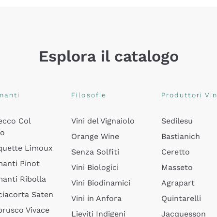
Esplora il catalogo
manti
Filosofie
Produttori Vin
ecco Col
Vini del Vignaiolo
Sedilesu
do
Orange Wine
Bastianich
quette Limoux
Senza Solfiti
Ceretto
anti Pinot
Vini Biologici
Masseto
anti Ribolla
Vini Biodinamici
Agrapart
ciacorta Saten
Vini in Anfora
Quintarelli
rusco Vivace
Lieviti Indigeni
Jacquesson