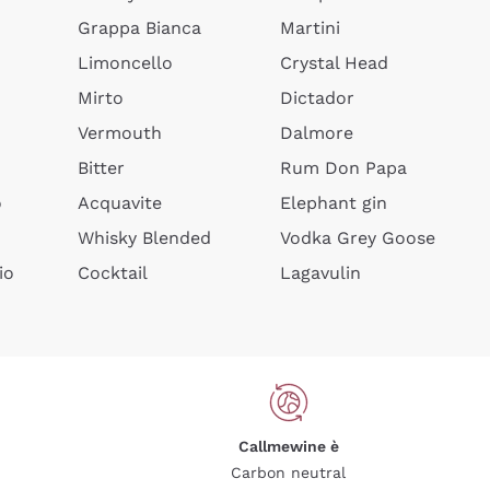
Grappa Bianca
Martini
Limoncello
Crystal Head
Mirto
Dictador
Vermouth
Dalmore
Bitter
Rum Don Papa
o
Acquavite
Elephant gin
Whisky Blended
Vodka Grey Goose
io
Cocktail
Lagavulin
Callmewine è
Carbon neutral