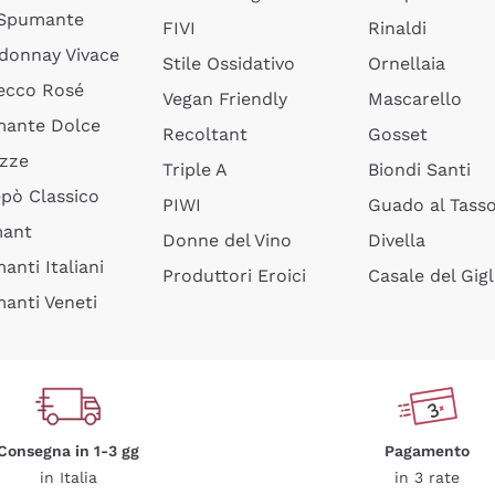
 Spumante
FIVI
Rinaldi
donnay Vivace
Stile Ossidativo
Ornellaia
ecco Rosé
Vegan Friendly
Mascarello
ante Dolce
Recoltant
Gosset
izze
Triple A
Biondi Santi
epò Classico
PIWI
Guado al Tass
mant
Donne del Vino
Divella
anti Italiani
Produttori Eroici
Casale del Gigl
anti Veneti
Consegna in 1-3 gg
Pagamento
in Italia
in 3 rate