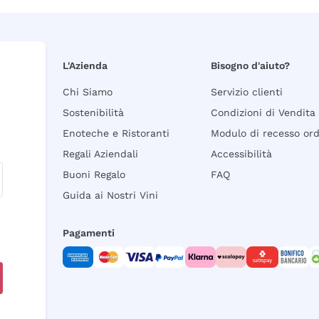
L'Azienda
Bisogno d'aiuto?
Chi Siamo
Servizio clienti
Sostenibilità
Condizioni di Vendita
Enoteche e Ristoranti
Modulo di recesso or
Regali Aziendali
Accessibilità
Buoni Regalo
FAQ
Guida ai Nostri Vini
Pagamenti