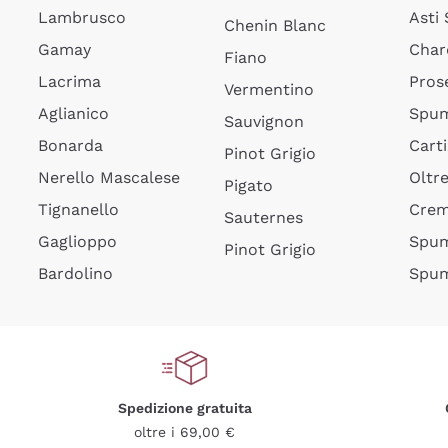
Lambrusco
Asti
Chenin Blanc
Gamay
Char
Fiano
Lacrima
Pros
Vermentino
Aglianico
Spum
Sauvignon
Bonarda
Cart
Pinot Grigio
Nerello Mascalese
Oltr
Pigato
Tignanello
Cre
Sauternes
Gaglioppo
Spum
Pinot Grigio
Bardolino
Spum
Spedizione gratuita
oltre i 69,00 €