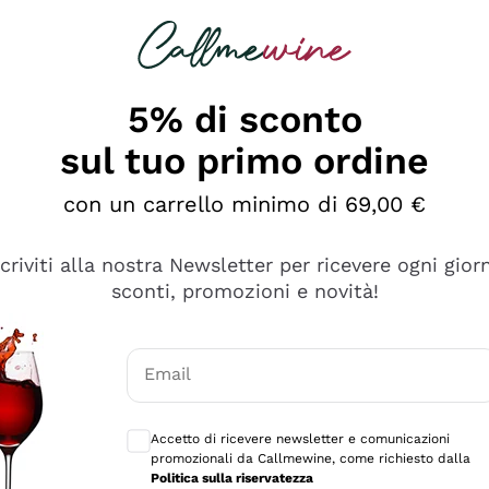
rcando
Champagne
Spumanti
Tutti i Vini
5% di sconto
sul tuo primo ordine
con un carrello minimo di 69,00 €
scriviti alla nostra Newsletter per ricevere ogni gior
sconti, promozioni e novità!
Email
Consensi opzionali per ricevere comunicaz
Accetto di ricevere newsletter e comunicazioni
promozionali da Callmewine, come richiesto dalla
tanti prodotti diversi e con un ampio range di prezzo. Le 
Politica sulla riservatezza