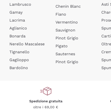
Lambrusco
Asti
Chenin Blanc
Gamay
Char
Fiano
Lacrima
Pros
Vermentino
Aglianico
Spum
Sauvignon
Bonarda
Cart
Pinot Grigio
Nerello Mascalese
Oltr
Pigato
Tignanello
Cre
Sauternes
Gaglioppo
Spum
Pinot Grigio
Bardolino
Spum
Spedizione gratuita
oltre i 69,00 €