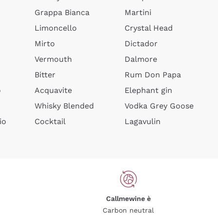
Grappa Bianca
Martini
Limoncello
Crystal Head
Mirto
Dictador
Vermouth
Dalmore
Bitter
Rum Don Papa
o
Acquavite
Elephant gin
Whisky Blended
Vodka Grey Goose
io
Cocktail
Lagavulin
Callmewine è
Carbon neutral