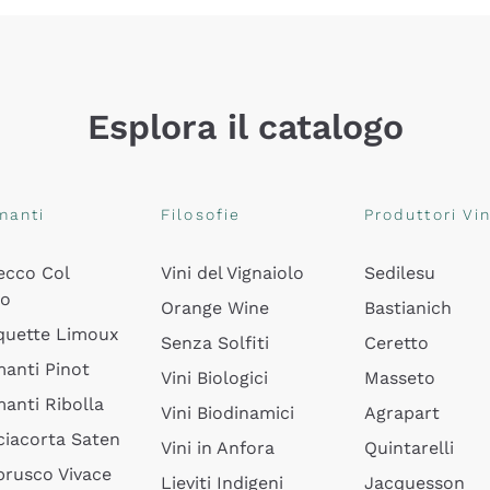
Esplora il catalogo
manti
Filosofie
Produttori Vin
ecco Col
Vini del Vignaiolo
Sedilesu
do
Orange Wine
Bastianich
quette Limoux
Senza Solfiti
Ceretto
anti Pinot
Vini Biologici
Masseto
anti Ribolla
Vini Biodinamici
Agrapart
ciacorta Saten
Vini in Anfora
Quintarelli
rusco Vivace
Lieviti Indigeni
Jacquesson