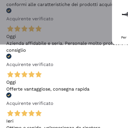
conformi alle caratteristiche dei prodotti acquistati
Acquirente verificato
Oggi
Per 
Azienda affidabile e seria. Personale molto profession
consiglio
Acquirente verificato
Oggi
Offerte vantaggiose, consegna rapida
Acquirente verificato
Ieri
Ottimo e rapido, un’esperienza da ripetere