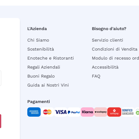
L'Azienda
Bisogno d'aiuto?
Chi Siamo
Servizio clienti
Sostenibilità
Condizioni di Vendita
Enoteche e Ristoranti
Modulo di recesso or
Regali Aziendali
Accessibilità
Buoni Regalo
FAQ
Guida ai Nostri Vini
Pagamenti