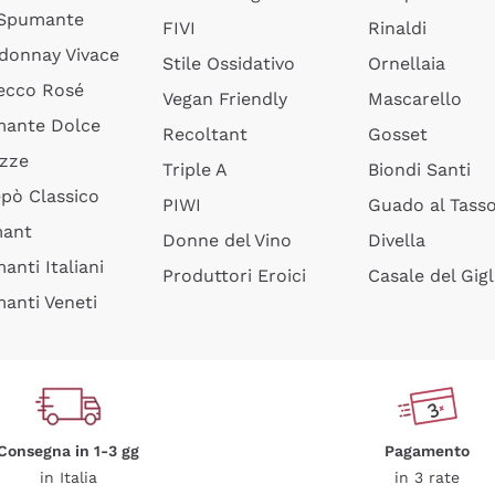
 Spumante
FIVI
Rinaldi
donnay Vivace
Stile Ossidativo
Ornellaia
ecco Rosé
Vegan Friendly
Mascarello
ante Dolce
Recoltant
Gosset
izze
Triple A
Biondi Santi
epò Classico
PIWI
Guado al Tass
mant
Donne del Vino
Divella
anti Italiani
Produttori Eroici
Casale del Gigl
anti Veneti
Consegna in 1-3 gg
Pagamento
in Italia
in 3 rate