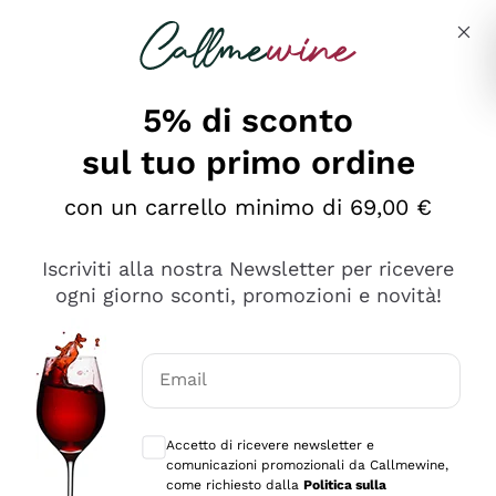
Salta al contenuto principale
Descrivi cosa stai cercando
5% di sconto
sul tuo primo ordine
Ottimo
con un carrello minimo di 69,00 €
4,5
/5
2.566
Iscriviti alla nostra Newsletter per ricevere
recensioni
ogni giorno sconti, promozioni e novità!
Le nostre recensioni a 4 e 5 stelle.
Clicca qui per leggerle tutte >
Email
Precedente
Successivo
Consensi opzionali per ricevere comunica
Accetto di ricevere newsletter e
Oggi
comunicazioni promozionali da Callmewine,
Ordine tutto ok, niente da dire a riguardo. Il sito in se
come richiesto dalla
Politica sulla