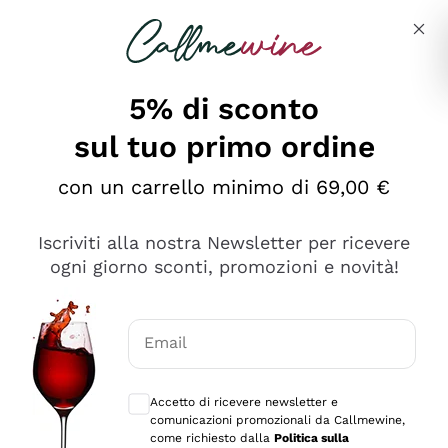
Salta al contenuto principale
Descrivi cosa stai cercando
5% di sconto
sul tuo primo ordine
Ottimo
con un carrello minimo di 69,00 €
4,5
/5
2.566
Iscriviti alla nostra Newsletter per ricevere
recensioni
ogni giorno sconti, promozioni e novità!
Le nostre recensioni a 4 e 5 stelle.
Clicca qui per leggerle tutte >
Email
Precedente
Successivo
Consensi opzionali per ricevere comunica
Accetto di ricevere newsletter e
Ieri
comunicazioni promozionali da Callmewine,
Ordine tutto ok, niente da dire a riguardo. Il sito in se
come richiesto dalla
Politica sulla