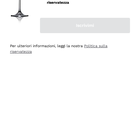
velocissima
riservatezza
Acquirente verificato
Iscrivimi
Ieri
Perfetti e attenti al cliente
Per ulteriori informazioni, leggi la nostra
Politica sulla
riservatezza
Acquirente verificato
Ieri
Semplice nell'uso, puntuali e veloci.
Acquirente verificato
Ieri
Ottima come sempre!