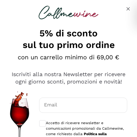
Salta al contenuto principale
Descrivi cosa stai cercando
5% di sconto
sul tuo primo ordine
Ottimo
con un carrello minimo di 69,00 €
4,5
/5
2.552
Iscriviti alla nostra Newsletter per ricevere
recensioni
ogni giorno sconti, promozioni e novità!
Le nostre recensioni a 4 e 5 stelle.
Clicca qui per leggerle tutte >
Email
Precedente
Successivo
Consensi opzionali per ricevere comunica
Accetto di ricevere newsletter e
Oggi
comunicazioni promozionali da Callmewine,
Ottima facilità di acquisto sul sito e consegna
come richiesto dalla
Politica sulla