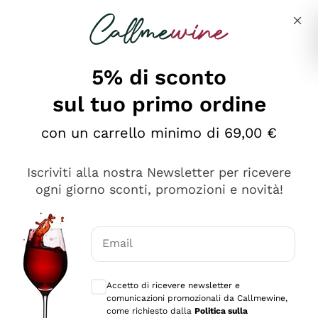
Salta al contenuto principale
Descrivi cosa stai cercando
5% di sconto
sul tuo primo ordine
Ottimo
con un carrello minimo di 69,00 €
4,5
/5
2.566
Iscriviti alla nostra Newsletter per ricevere
recensioni
ogni giorno sconti, promozioni e novità!
Le nostre recensioni a 4 e 5 stelle.
Clicca qui per leggerle tutte >
Email
Precedente
Successivo
Consensi opzionali per ricevere comunica
Accetto di ricevere newsletter e
Oggi
comunicazioni promozionali da Callmewine,
Ordine tutto ok, niente da dire a riguardo. Il sito in se
come richiesto dalla
Politica sulla