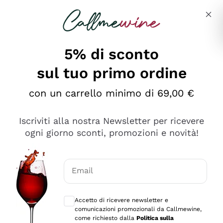
Salta al contenuto principale
Descrivi cosa stai cercando
5% di sconto
sul tuo primo ordine
Ottimo
con un carrello minimo di 69,00 €
4,5
/5
2.559
Iscriviti alla nostra Newsletter per ricevere
recensioni
ogni giorno sconti, promozioni e novità!
Le nostre recensioni a 4 e 5 stelle.
Clicca qui per leggerle tutte >
Email
Precedente
Successivo
Consensi opzionali per ricevere comunica
Accetto di ricevere newsletter e
Oggi
comunicazioni promozionali da Callmewine,
Il catalogo offre moltissime possibilità di scelta tra tanti
come richiesto dalla
Politica sulla