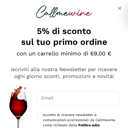
Salta al contenuto principale
Descrivi cosa stai cercando
5% di sconto
sul tuo primo ordine
Ottimo
con un carrello minimo di 69,00 €
4,5
/5
2.551
Iscriviti alla nostra Newsletter per ricevere
recensioni
ogni giorno sconti, promozioni e novità!
Le nostre recensioni a 4 e 5 stelle.
Clicca qui per leggerle tutte >
Email
Precedente
Successivo
Consensi opzionali per ricevere comunica
Accetto di ricevere newsletter e
Oggi
comunicazioni promozionali da Callmewine,
Perfetti e attenti al cliente
come richiesto dalla
Politica sulla