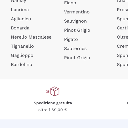
Gamay
Char
Fiano
Lacrima
Pros
Vermentino
Aglianico
Spum
Sauvignon
Bonarda
Cart
Pinot Grigio
Nerello Mascalese
Oltr
Pigato
Tignanello
Cre
Sauternes
Gaglioppo
Spum
Pinot Grigio
Bardolino
Spum
Spedizione gratuita
oltre i 69,00 €