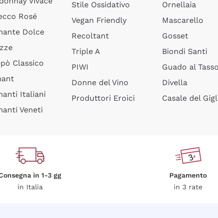
donnay Vivace
Stile Ossidativo
Ornellaia
ecco Rosé
Vegan Friendly
Mascarello
ante Dolce
Recoltant
Gosset
izze
Triple A
Biondi Santi
epò Classico
PIWI
Guado al Tass
mant
Donne del Vino
Divella
anti Italiani
Produttori Eroici
Casale del Gigl
anti Veneti
Consegna in 1-3 gg
Pagamento
in Italia
in 3 rate