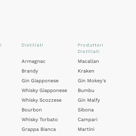
i
Distillati
Produttori
Distillati
Armagnac
Macallan
Brandy
Kraken
Gin Giapponese
Gin Mokey's
Whisky Giapponese
Bumbu
Whisky Scozzese
Gin Malfy
Bourbon
Sibona
Whisky Torbato
Campari
Grappa Bianca
Martini