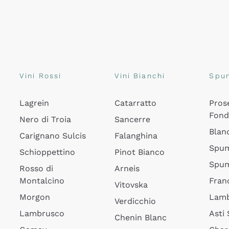
Vini Rossi
Vini Bianchi
Spu
Lagrein
Catarratto
Pros
Fon
Nero di Troia
Sancerre
Blan
Carignano Sulcis
Falanghina
Spum
Schioppettino
Pinot Bianco
Spum
Rosso di
Arneis
Montalcino
Fran
Vitovska
Morgon
Lamb
Verdicchio
Lambrusco
Asti
Chenin Blanc