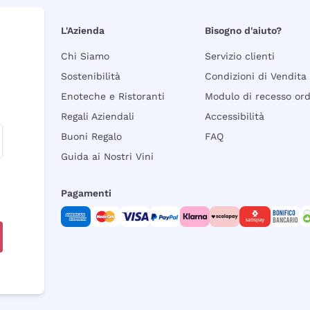
L'Azienda
Bisogno d'aiuto?
Chi Siamo
Servizio clienti
Sostenibilità
Condizioni di Vendita
Enoteche e Ristoranti
Modulo di recesso or
Regali Aziendali
Accessibilità
Buoni Regalo
FAQ
Guida ai Nostri Vini
Pagamenti