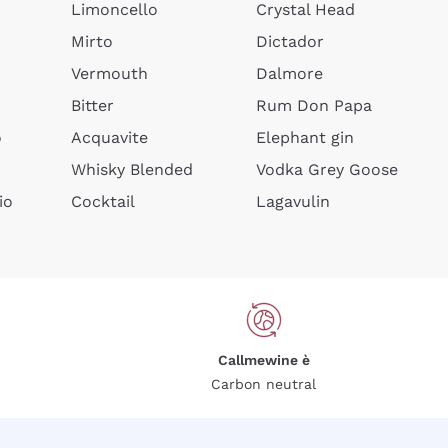
Limoncello
Crystal Head
Mirto
Dictador
Vermouth
Dalmore
Bitter
Rum Don Papa
o
Acquavite
Elephant gin
Whisky Blended
Vodka Grey Goose
io
Cocktail
Lagavulin
Callmewine è
Carbon neutral