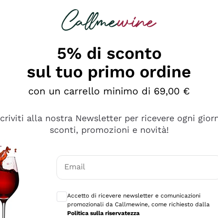
rcando
Champagne
Spumanti
Tutti i Vini
5% di sconto
sul tuo primo ordine
con un carrello minimo di 69,00 €
scriviti alla nostra Newsletter per ricevere ogni gior
sconti, promozioni e novità!
Email
Consensi opzionali per ricevere comunicaz
Accetto di ricevere newsletter e comunicazioni
promozionali da Callmewine, come richiesto dalla
sima
Politica sulla riservatezza