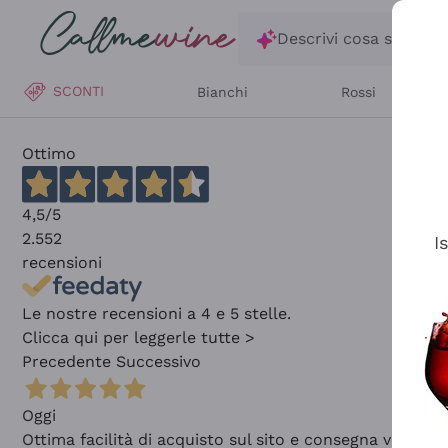
Salta al contenuto principale
Descrivi cosa stai ce
SCONTI
Bianchi
Rossi
Ottimo
4,5
/5
2.552
I
recensioni
Le nostre recensioni a 4 e 5 stelle.
Clicca qui per leggerle tutte >
Precedente
Successivo
Oggi
Ottima facilità di acquisto sul sito e consegna velocis