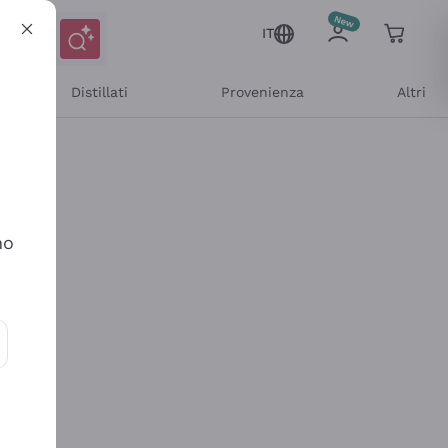
IT
Distillati
Provenienza
Altri
no
ioni e offerte personalizzate