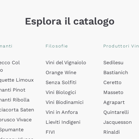
Esplora il catalogo
manti
Filosofie
Produttori Vin
ecco Col
Vini del Vignaiolo
Sedilesu
do
Orange Wine
Bastianich
quette Limoux
Senza Solfiti
Ceretto
anti Pinot
Vini Biologici
Masseto
anti Ribolla
Vini Biodinamici
Agrapart
ciacorta Saten
Vini in Anfora
Quintarelli
rusco Vivace
Lieviti Indigeni
Jacquesson
 Spumante
FIVI
Rinaldi