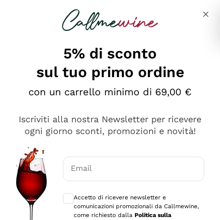
Salta al contenuto principale
Descrivi cosa stai cercando
5% di sconto
sul tuo primo ordine
Ottimo
con un carrello minimo di 69,00 €
4,5
/5
2.552
Iscriviti alla nostra Newsletter per ricevere
recensioni
ogni giorno sconti, promozioni e novità!
Le nostre recensioni a 4 e 5 stelle.
Clicca qui per leggerle tutte >
Email
Precedente
Successivo
Consensi opzionali per ricevere comunica
Accetto di ricevere newsletter e
Oggi
comunicazioni promozionali da Callmewine,
Ottima facilità di acquisto sul sito e consegna
come richiesto dalla
Politica sulla