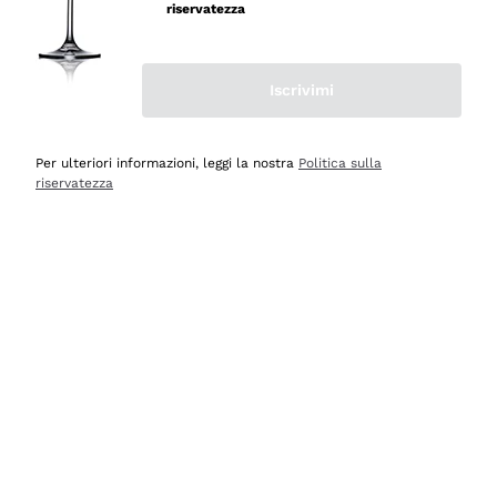
velocissima
riservatezza
Acquirente verificato
Iscrivimi
Ieri
Perfetti e attenti al cliente
Per ulteriori informazioni, leggi la nostra
Politica sulla
riservatezza
Acquirente verificato
Ieri
Semplice nell'uso, puntuali e veloci.
Acquirente verificato
Ieri
Ottima come sempre!