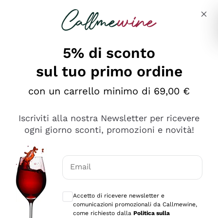
Salta al contenuto principale
Descrivi cosa stai cercando
5% di sconto
sul tuo primo ordine
Ottimo
con un carrello minimo di 69,00 €
4,5
/5
2.566
Iscriviti alla nostra Newsletter per ricevere
recensioni
ogni giorno sconti, promozioni e novità!
Le nostre recensioni a 4 e 5 stelle.
Clicca qui per leggerle tutte >
Email
Precedente
Successivo
Consensi opzionali per ricevere comunica
Accetto di ricevere newsletter e
2 Giorni Fa
comunicazioni promozionali da Callmewine,
Ordine tutto ok, niente da dire a riguardo. Il sito in se
come richiesto dalla
Politica sulla