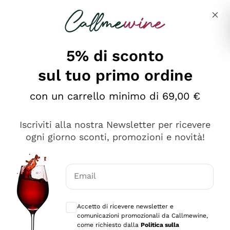
Salta al contenuto principale
Descrivi cosa stai cercando
5% di sconto
sul tuo primo ordine
Ottimo
con un carrello minimo di 69,00 €
4,5
/5
2.559
Iscriviti alla nostra Newsletter per ricevere
recensioni
ogni giorno sconti, promozioni e novità!
Le nostre recensioni a 4 e 5 stelle.
Clicca qui per leggerle tutte >
Email
Precedente
Successivo
Consensi opzionali per ricevere comunica
Accetto di ricevere newsletter e
Oggi
comunicazioni promozionali da Callmewine,
Il catalogo offre moltissime possibilità di scelta tra tanti
come richiesto dalla
Politica sulla