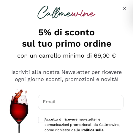
Salta al contenuto principale
Descrivi cosa stai cercando
5% di sconto
sul tuo primo ordine
Ottimo
con un carrello minimo di 69,00 €
4,5
/5
2.559
Iscriviti alla nostra Newsletter per ricevere
recensioni
ogni giorno sconti, promozioni e novità!
Le nostre recensioni a 4 e 5 stelle.
Clicca qui per leggerle tutte >
Email
Precedente
Successivo
Consensi opzionali per ricevere comunica
Accetto di ricevere newsletter e
Oggi
comunicazioni promozionali da Callmewine,
Il catalogo offre moltissime possibilità di scelta tra tanti
come richiesto dalla
Politica sulla