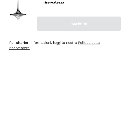
riservatezza
Iscrivimi
Per ulteriori informazioni, leggi la nostra
Politica sulla
riservatezza
Sassicaia Tenuta San
Guido
TENUTA SAN GUIDO
2023
|
75 cl
| 14%
320
,
00
€