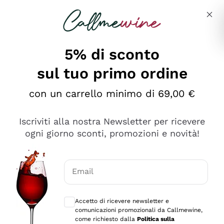
Salta al contenuto principale
Descrivi cosa stai cercando
5% di sconto
sul tuo primo ordine
Vini Sassicaia
con un carrello minimo di 69,00 €
Il Sassicaia è uno dei più
leggendari e ricercati
vini
Iscriviti alla nostra Newsletter per ricevere
rossi
italiani
, simbolo dell'eccellenza enologica.
ogni giorno sconti, promozioni e novità!
Leggi tutto
Nato negli anni ’40 dall’intuizione di Mario Incisa
della Rocchetta, questo vino dall'anima bordolese è
1 risultato
prodotto esclusivamente dalla
Tenuta San Guido
nel
rinomato territorio di
Bolgheri
, in Toscana. Il vino
Email
Sassicaia è un punto di riferimento dell’enologia
Consensi opzionali per ricevere comunica
italiana e uno dei più prestigiosi
Supertuscan
al
Accetto di ricevere newsletter e
mondo!
comunicazioni promozionali da Callmewine,
come richiesto dalla
Politica sulla