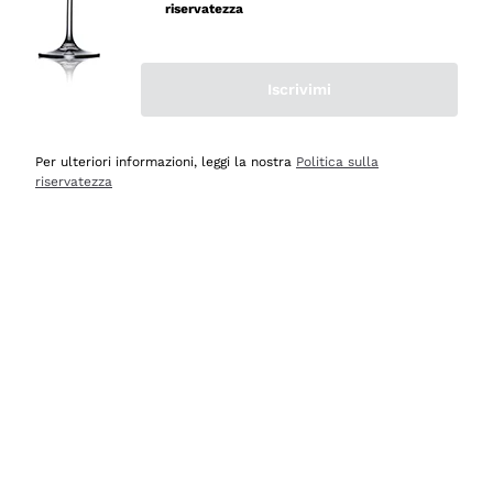
velocissima
riservatezza
Acquirente verificato
Iscrivimi
Ieri
Perfetti e attenti al cliente
Per ulteriori informazioni, leggi la nostra
Politica sulla
riservatezza
Acquirente verificato
2 Giorni Fa
Semplice nell'uso, puntuali e veloci.
Acquirente verificato
2 Giorni Fa
Ottima come sempre!