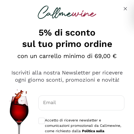
Salta al contenuto principale
Descrivi cosa stai cercando
5% di sconto
sul tuo primo ordine
Ottimo
con un carrello minimo di 69,00 €
4,5
/5
2.552
Iscriviti alla nostra Newsletter per ricevere
recensioni
ogni giorno sconti, promozioni e novità!
Le nostre recensioni a 4 e 5 stelle.
Clicca qui per leggerle tutte >
Email
Precedente
Successivo
Consensi opzionali per ricevere comunica
Accetto di ricevere newsletter e
Oggi
comunicazioni promozionali da Callmewine,
Ottima facilità di acquisto sul sito e consegna
come richiesto dalla
Politica sulla