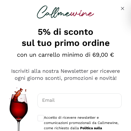
Salta al contenuto principale
Descrivi cosa stai cercando
5% di sconto
sul tuo primo ordine
Ottimo
con un carrello minimo di 69,00 €
4,5
/5
2.566
Iscriviti alla nostra Newsletter per ricevere
recensioni
ogni giorno sconti, promozioni e novità!
Le nostre recensioni a 4 e 5 stelle.
Clicca qui per leggerle tutte >
Email
Precedente
Successivo
Consensi opzionali per ricevere comunica
Accetto di ricevere newsletter e
2 Giorni Fa
comunicazioni promozionali da Callmewine,
Ordine tutto ok, niente da dire a riguardo. Il sito in se
come richiesto dalla
Politica sulla