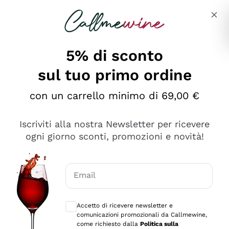
Salta al contenuto principale
Descrivi cosa stai cercando
5% di sconto
sul tuo primo ordine
Ottimo
con un carrello minimo di 69,00 €
4,5
/5
2.552
Iscriviti alla nostra Newsletter per ricevere
recensioni
ogni giorno sconti, promozioni e novità!
Le nostre recensioni a 4 e 5 stelle.
Clicca qui per leggerle tutte >
Email
Precedente
Successivo
Consensi opzionali per ricevere comunica
Accetto di ricevere newsletter e
Oggi
comunicazioni promozionali da Callmewine,
Ottima facilità di acquisto sul sito e consegna
come richiesto dalla
Politica sulla