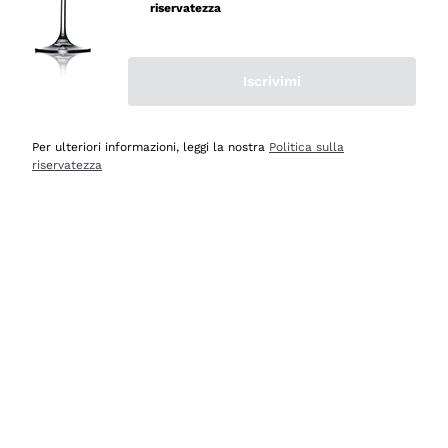
velocissima
riservatezza
Acquirente verificato
Iscrivimi
Ieri
Perfetti e attenti al cliente
Per ulteriori informazioni, leggi la nostra
Politica sulla
riservatezza
Acquirente verificato
2 Giorni Fa
Semplice nell'uso, puntuali e veloci.
Acquirente verificato
2 Giorni Fa
Ottima come sempre!