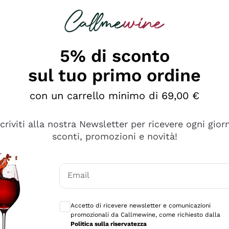
rcando
Champagne
Spumanti
Tutti i Vini
5% di sconto
sul tuo primo ordine
con un carrello minimo di 69,00 €
scriviti alla nostra Newsletter per ricevere ogni gior
sconti, promozioni e novità!
Email
Consensi opzionali per ricevere comunicaz
Accetto di ricevere newsletter e comunicazioni
promozionali da Callmewine, come richiesto dalla
tanti prodotti diversi e con un ampio range di prezzo. Le 
Politica sulla riservatezza