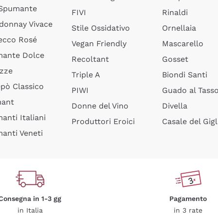
 Spumante
FIVI
Rinaldi
donnay Vivace
Stile Ossidativo
Ornellaia
ecco Rosé
Vegan Friendly
Mascarello
ante Dolce
Recoltant
Gosset
izze
Triple A
Biondi Santi
epò Classico
PIWI
Guado al Tass
mant
Donne del Vino
Divella
anti Italiani
Produttori Eroici
Casale del Gigl
anti Veneti
Consegna in 1-3 gg
Pagamento
in Italia
in 3 rate