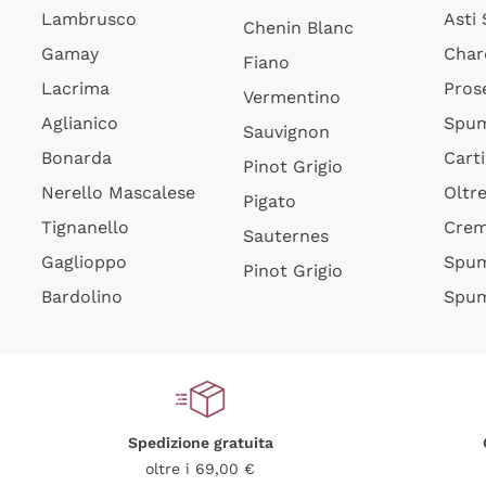
Lambrusco
Asti
Chenin Blanc
Gamay
Char
Fiano
Lacrima
Pros
Vermentino
Aglianico
Spum
Sauvignon
Bonarda
Cart
Pinot Grigio
Nerello Mascalese
Oltr
Pigato
Tignanello
Cre
Sauternes
Gaglioppo
Spum
Pinot Grigio
Bardolino
Spum
Spedizione gratuita
oltre i 69,00 €