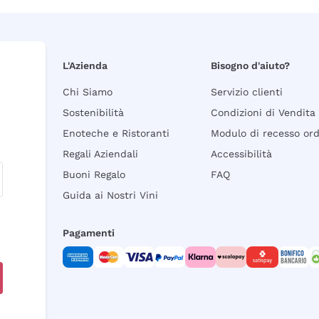
L'Azienda
Bisogno d'aiuto?
Chi Siamo
Servizio clienti
Sostenibilità
Condizioni di Vendita
Enoteche e Ristoranti
Modulo di recesso or
Regali Aziendali
Accessibilità
Buoni Regalo
FAQ
Guida ai Nostri Vini
Pagamenti