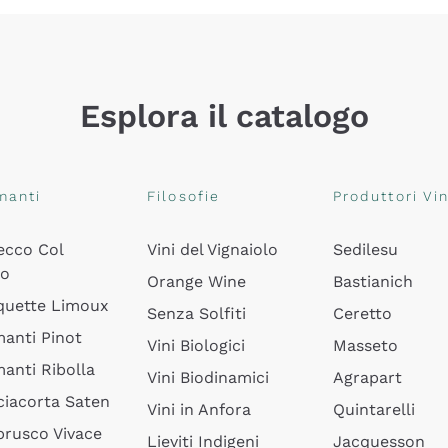
Esplora il catalogo
manti
Filosofie
Produttori Vin
ecco Col
Vini del Vignaiolo
Sedilesu
do
Orange Wine
Bastianich
quette Limoux
Senza Solfiti
Ceretto
anti Pinot
Vini Biologici
Masseto
anti Ribolla
Vini Biodinamici
Agrapart
ciacorta Saten
Vini in Anfora
Quintarelli
rusco Vivace
Lieviti Indigeni
Jacquesson