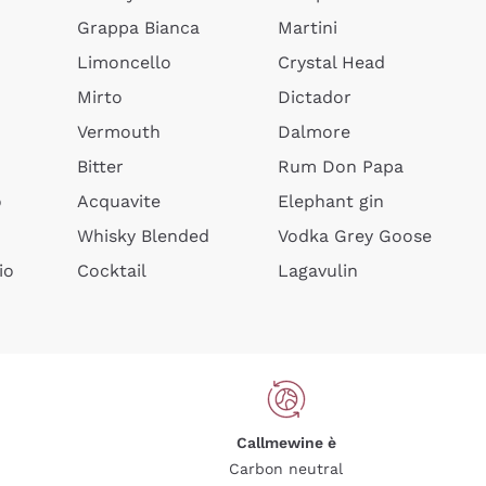
Grappa Bianca
Martini
Limoncello
Crystal Head
Mirto
Dictador
Vermouth
Dalmore
Bitter
Rum Don Papa
o
Acquavite
Elephant gin
Whisky Blended
Vodka Grey Goose
io
Cocktail
Lagavulin
Callmewine è
Carbon neutral