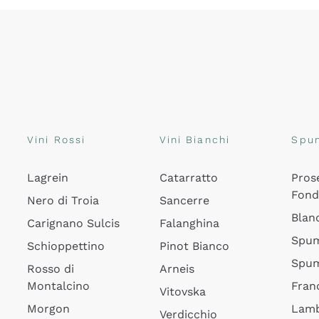
Vini Rossi
Vini Bianchi
Spu
Lagrein
Catarratto
Pros
Fon
Nero di Troia
Sancerre
Blan
Carignano Sulcis
Falanghina
Spum
Schioppettino
Pinot Bianco
Spum
Rosso di
Arneis
Montalcino
Fran
Vitovska
Morgon
Lamb
Verdicchio