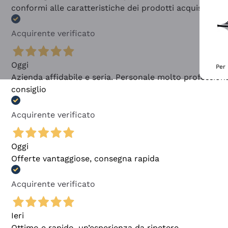
conformi alle caratteristiche dei prodotti acquistati
Acquirente verificato
Oggi
Per 
Azienda affidabile e seria. Personale molto profession
consiglio
Acquirente verificato
Oggi
Offerte vantaggiose, consegna rapida
Acquirente verificato
Ieri
Ottimo e rapido, un’esperienza da ripetere