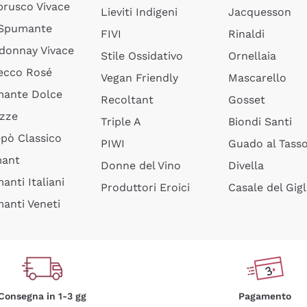
rusco Vivace
Lieviti Indigeni
Jacquesson
 Spumante
FIVI
Rinaldi
donnay Vivace
Stile Ossidativo
Ornellaia
ecco Rosé
Vegan Friendly
Mascarello
ante Dolce
Recoltant
Gosset
izze
Triple A
Biondi Santi
epò Classico
PIWI
Guado al Tass
mant
Donne del Vino
Divella
anti Italiani
Produttori Eroici
Casale del Gigl
anti Veneti
Consegna in 1-3 gg
Pagamento