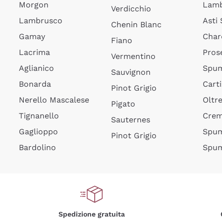
Morgon
Lamb
Verdicchio
Lambrusco
Asti
Chenin Blanc
Gamay
Char
Fiano
Lacrima
Pros
Vermentino
Aglianico
Spum
Sauvignon
Bonarda
Cart
Pinot Grigio
Nerello Mascalese
Oltr
Pigato
Tignanello
Cre
Sauternes
Gaglioppo
Spum
Pinot Grigio
Bardolino
Spum
Spedizione gratuita