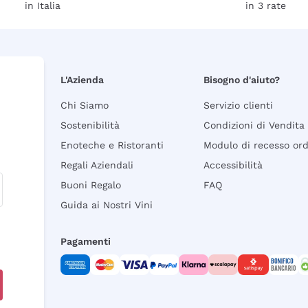
in Italia
in 3 rate
L'Azienda
Bisogno d'aiuto?
Chi Siamo
Servizio clienti
Sostenibilità
Condizioni di Vendita
Enoteche e Ristoranti
Modulo di recesso or
Regali Aziendali
Accessibilità
Buoni Regalo
FAQ
Guida ai Nostri Vini
Pagamenti