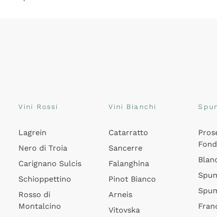
Vini Rossi
Vini Bianchi
Spu
Lagrein
Catarratto
Pros
Fon
Nero di Troia
Sancerre
Blan
Carignano Sulcis
Falanghina
Spum
Schioppettino
Pinot Bianco
Spum
Rosso di
Arneis
Montalcino
Fran
Vitovska