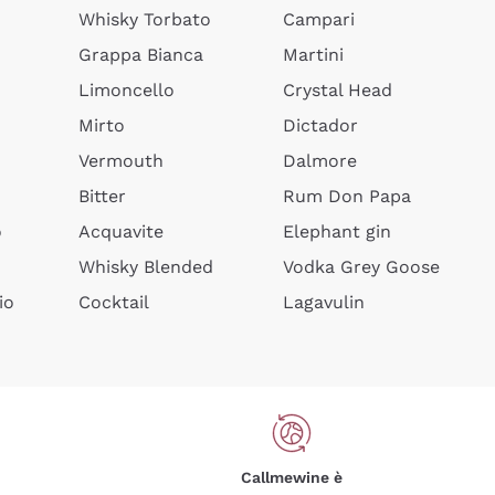
Whisky Torbato
Campari
Grappa Bianca
Martini
Limoncello
Crystal Head
Mirto
Dictador
Vermouth
Dalmore
Bitter
Rum Don Papa
o
Acquavite
Elephant gin
Whisky Blended
Vodka Grey Goose
io
Cocktail
Lagavulin
Callmewine è