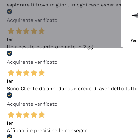
esplorare li trovo migliori. In ogni caso esperienza buo
Acquirente verificato
Ieri
Per 
Ho ricevuto quanto ordinato in 2 gg
Acquirente verificato
Ieri
Sono Cliente da anni dunque credo di aver detto tutto
Acquirente verificato
Ieri
Affidabili e precisi nelle consegne