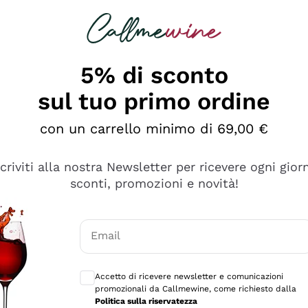
rcando
Champagne
Spumanti
Tutti i Vini
5% di sconto
sul tuo primo ordine
con un carrello minimo di 69,00 €
scriviti alla nostra Newsletter per ricevere ogni gior
sconti, promozioni e novità!
Email
Consensi opzionali per ricevere comunicaz
Accetto di ricevere newsletter e comunicazioni
promozionali da Callmewine, come richiesto dalla
se non è male ma secondo me ci sono alternative che hanno p
Politica sulla riservatezza