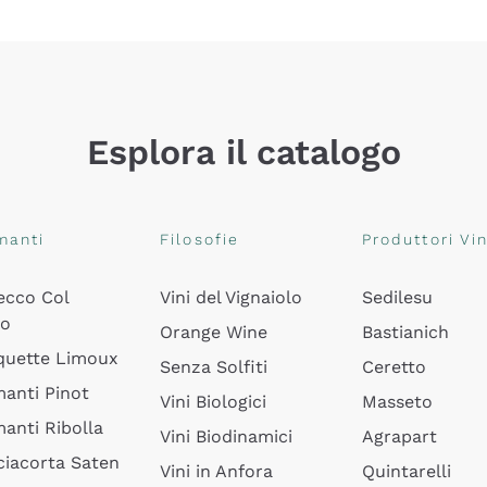
Esplora il catalogo
manti
Filosofie
Produttori Vin
ecco Col
Vini del Vignaiolo
Sedilesu
do
Orange Wine
Bastianich
quette Limoux
Senza Solfiti
Ceretto
anti Pinot
Vini Biologici
Masseto
anti Ribolla
Vini Biodinamici
Agrapart
ciacorta Saten
Vini in Anfora
Quintarelli