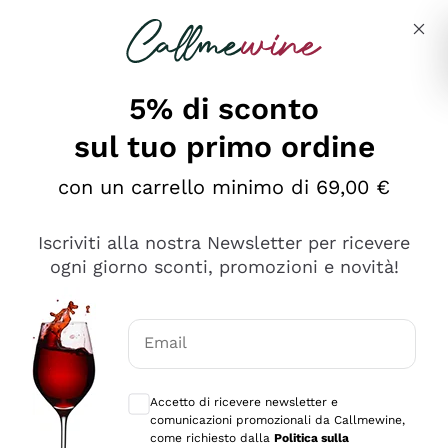
Salta al contenuto principale
Descrivi cosa stai cercando
5% di sconto
sul tuo primo ordine
Ottimo
con un carrello minimo di 69,00 €
4,5
/5
2.552
Iscriviti alla nostra Newsletter per ricevere
recensioni
ogni giorno sconti, promozioni e novità!
Le nostre recensioni a 4 e 5 stelle.
Clicca qui per leggerle tutte >
Email
Precedente
Successivo
Consensi opzionali per ricevere comunica
Accetto di ricevere newsletter e
Oggi
comunicazioni promozionali da Callmewine,
Ottima facilità di acquisto sul sito e consegna
come richiesto dalla
Politica sulla