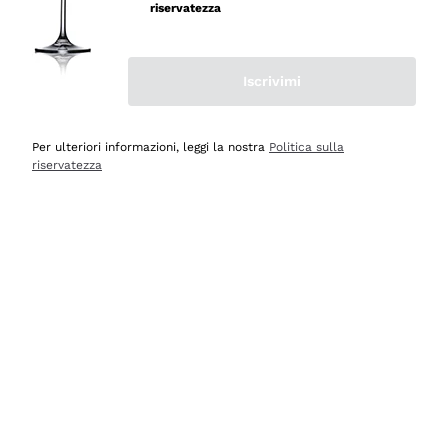
velocissima
riservatezza
Acquirente verificato
Iscrivimi
Ieri
Perfetti e attenti al cliente
Per ulteriori informazioni, leggi la nostra
Politica sulla
riservatezza
Acquirente verificato
2 Giorni Fa
Semplice nell'uso, puntuali e veloci.
Acquirente verificato
2 Giorni Fa
Ottima come sempre!