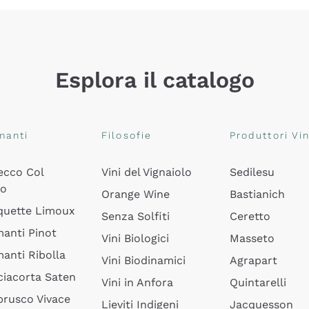
Esplora il catalogo
manti
Filosofie
Produttori Vin
ecco Col
Vini del Vignaiolo
Sedilesu
do
Orange Wine
Bastianich
quette Limoux
Senza Solfiti
Ceretto
anti Pinot
Vini Biologici
Masseto
anti Ribolla
Vini Biodinamici
Agrapart
ciacorta Saten
Vini in Anfora
Quintarelli
rusco Vivace
Lieviti Indigeni
Jacquesson