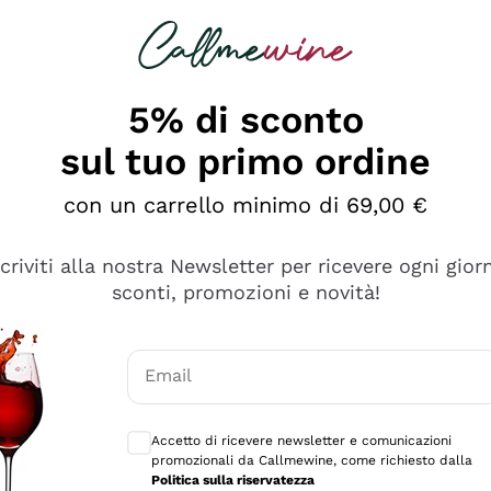
rcando
Champagne
Spumanti
Tutti i Vini
5% di sconto
sul tuo primo ordine
con un carrello minimo di 69,00 €
scriviti alla nostra Newsletter per ricevere ogni gior
sconti, promozioni e novità!
Email
Consensi opzionali per ricevere comunicaz
Accetto di ricevere newsletter e comunicazioni
promozionali da Callmewine, come richiesto dalla
tanti prodotti diversi e con un ampio range di prezzo. Le 
Politica sulla riservatezza