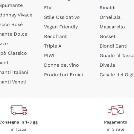
 Spumante
FIVI
Rinaldi
donnay Vivace
Stile Ossidativo
Ornellaia
ecco Rosé
Vegan Friendly
Mascarello
ante Dolce
Recoltant
Gosset
izze
Triple A
Biondi Santi
epò Classico
PIWI
Guado al Tass
mant
Donne del Vino
Divella
anti Italiani
Produttori Eroici
Casale del Gigl
anti Veneti
Consegna in 1-3 gg
Pagamento
in Italia
in 3 rate