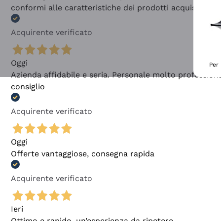
conformi alle caratteristiche dei prodotti acquistati
Acquirente verificato
Oggi
Per 
Azienda affidabile e seria. Personale molto profession
consiglio
Acquirente verificato
Oggi
Offerte vantaggiose, consegna rapida
Acquirente verificato
Ieri
Ottimo e rapido, un’esperienza da ripetere