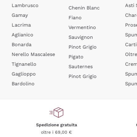
Lambrusco
Asti
Chenin Blanc
Gamay
Char
Fiano
Lacrima
Pros
Vermentino
Aglianico
Spum
Sauvignon
Bonarda
Cart
Pinot Grigio
Nerello Mascalese
Oltr
Pigato
Tignanello
Cre
Sauternes
Gaglioppo
Spum
Pinot Grigio
Bardolino
Spum
Spedizione gratuita
oltre i 69,00 €