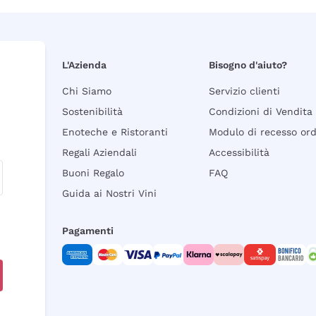
L'Azienda
Bisogno d'aiuto?
Chi Siamo
Servizio clienti
Sostenibilità
Condizioni di Vendita
Enoteche e Ristoranti
Modulo di recesso or
Regali Aziendali
Accessibilità
Buoni Regalo
FAQ
Guida ai Nostri Vini
Pagamenti