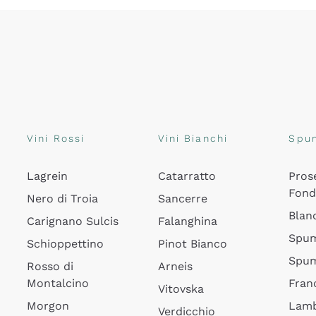
Vini Rossi
Vini Bianchi
Spu
Lagrein
Catarratto
Pros
Fon
Nero di Troia
Sancerre
Blan
Carignano Sulcis
Falanghina
Spum
Schioppettino
Pinot Bianco
Spum
Rosso di
Arneis
Montalcino
Fran
Vitovska
Morgon
Lamb
Verdicchio