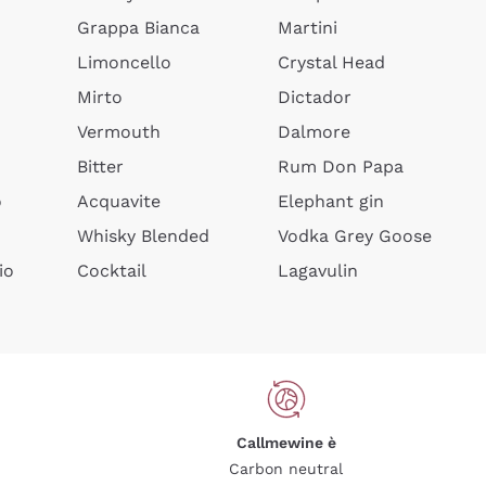
Grappa Bianca
Martini
Limoncello
Crystal Head
Mirto
Dictador
Vermouth
Dalmore
Bitter
Rum Don Papa
o
Acquavite
Elephant gin
Whisky Blended
Vodka Grey Goose
io
Cocktail
Lagavulin
Callmewine è
Carbon neutral