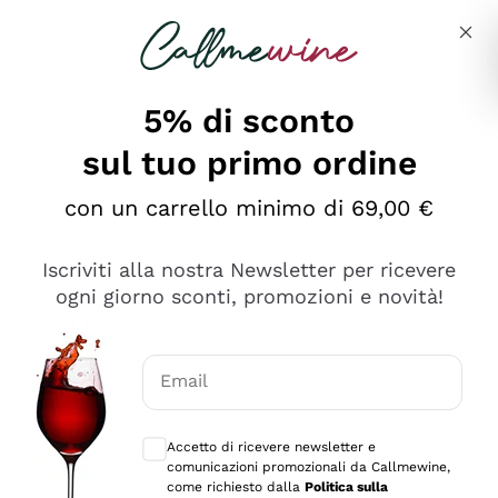
Salta al contenuto principale
Descrivi cosa stai cercando
5% di sconto
sul tuo primo ordine
Ottimo
con un carrello minimo di 69,00 €
4,5
/5
2.566
Iscriviti alla nostra Newsletter per ricevere
recensioni
ogni giorno sconti, promozioni e novità!
Le nostre recensioni a 4 e 5 stelle.
Clicca qui per leggerle tutte >
Email
Precedente
Successivo
Consensi opzionali per ricevere comunica
Accetto di ricevere newsletter e
Oggi
comunicazioni promozionali da Callmewine,
Ordine tutto ok, niente da dire a riguardo. Il sito in se
come richiesto dalla
Politica sulla