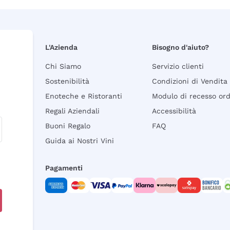
L'Azienda
Bisogno d'aiuto?
Chi Siamo
Servizio clienti
Sostenibilità
Condizioni di Vendita
Enoteche e Ristoranti
Modulo di recesso or
Regali Aziendali
Accessibilità
Buoni Regalo
FAQ
Guida ai Nostri Vini
Pagamenti