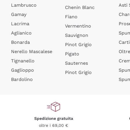
Lambrusco
Asti
Chenin Blanc
Gamay
Char
Fiano
Lacrima
Pros
Vermentino
Aglianico
Spum
Sauvignon
Bonarda
Cart
Pinot Grigio
Nerello Mascalese
Oltr
Pigato
Tignanello
Cre
Sauternes
Gaglioppo
Spum
Pinot Grigio
Bardolino
Spum
Spedizione gratuita
oltre i 69,00 €