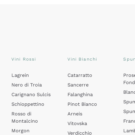
Vini Rossi
Vini Bianchi
Spu
Lagrein
Catarratto
Pros
Fon
Nero di Troia
Sancerre
Blan
Carignano Sulcis
Falanghina
Spum
Schioppettino
Pinot Bianco
Spum
Rosso di
Arneis
Montalcino
Fran
Vitovska
Morgon
Lamb
Verdicchio