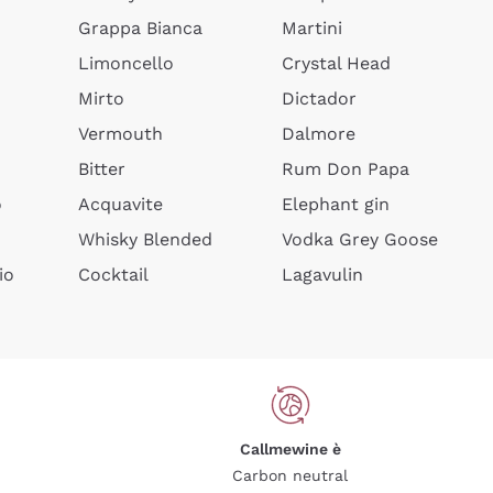
Grappa Bianca
Martini
Limoncello
Crystal Head
Mirto
Dictador
Vermouth
Dalmore
Bitter
Rum Don Papa
o
Acquavite
Elephant gin
Whisky Blended
Vodka Grey Goose
io
Cocktail
Lagavulin
Callmewine è
Carbon neutral