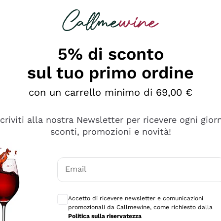
rcando
Champagne
Spumanti
Tutti i Vini
5% di sconto
sul tuo primo ordine
con un carrello minimo di 69,00 €
scriviti alla nostra Newsletter per ricevere ogni gior
sconti, promozioni e novità!
Email
Consensi opzionali per ricevere comunicaz
Accetto di ricevere newsletter e comunicazioni
promozionali da Callmewine, come richiesto dalla
tanti prodotti diversi e con un ampio range di prezzo. Le 
Politica sulla riservatezza