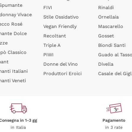
 Spumante
FIVI
Rinaldi
donnay Vivace
Stile Ossidativo
Ornellaia
ecco Rosé
Vegan Friendly
Mascarello
ante Dolce
Recoltant
Gosset
izze
Triple A
Biondi Santi
epò Classico
PIWI
Guado al Tass
mant
Donne del Vino
Divella
anti Italiani
Produttori Eroici
Casale del Gigl
anti Veneti
Consegna in 1-3 gg
Pagamento
in Italia
in 3 rate