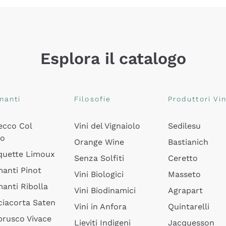
Esplora il catalogo
manti
Filosofie
Produttori Vin
ecco Col
Vini del Vignaiolo
Sedilesu
do
Orange Wine
Bastianich
quette Limoux
Senza Solfiti
Ceretto
anti Pinot
Vini Biologici
Masseto
anti Ribolla
Vini Biodinamici
Agrapart
ciacorta Saten
Vini in Anfora
Quintarelli
rusco Vivace
Lieviti Indigeni
Jacquesson