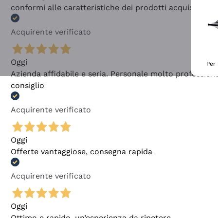
conformi alle caratteristiche dei prodotti acquistati
Acquirente verificato
Oggi
Per 
Azienda affidabile e seria. Personale molto profession
consiglio
Acquirente verificato
Oggi
Offerte vantaggiose, consegna rapida
Acquirente verificato
Oggi
Ottimo e rapido, un’esperienza da ripetere