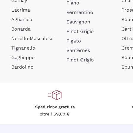
Gamay
Char
Fiano
Lacrima
Pros
Vermentino
Aglianico
Spum
Sauvignon
Bonarda
Cart
Pinot Grigio
Nerello Mascalese
Oltr
Pigato
Tignanello
Cre
Sauternes
Gaglioppo
Spum
Pinot Grigio
Bardolino
Spum
Spedizione gratuita
oltre i 69,00 €