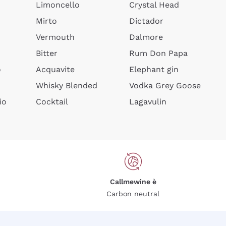
Limoncello
Crystal Head
Mirto
Dictador
Vermouth
Dalmore
Bitter
Rum Don Papa
o
Acquavite
Elephant gin
Whisky Blended
Vodka Grey Goose
io
Cocktail
Lagavulin
Callmewine è
Carbon neutral