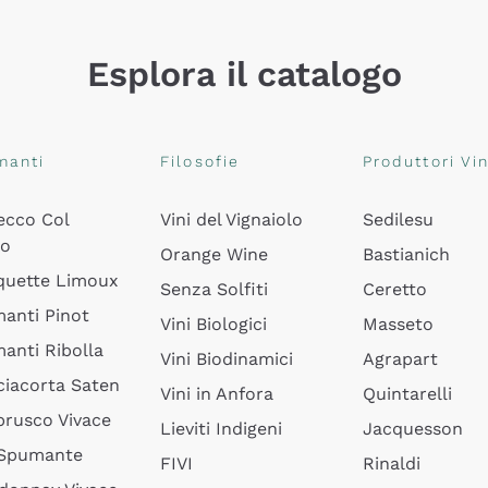
Esplora il catalogo
manti
Filosofie
Produttori Vin
ecco Col
Vini del Vignaiolo
Sedilesu
do
Orange Wine
Bastianich
quette Limoux
Senza Solfiti
Ceretto
anti Pinot
Vini Biologici
Masseto
anti Ribolla
Vini Biodinamici
Agrapart
ciacorta Saten
Vini in Anfora
Quintarelli
rusco Vivace
Lieviti Indigeni
Jacquesson
 Spumante
FIVI
Rinaldi