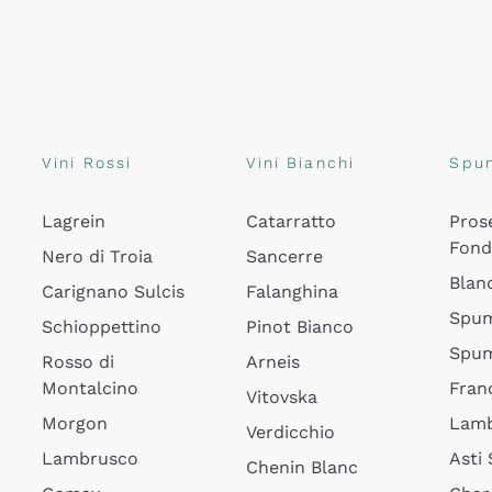
Vini Rossi
Vini Bianchi
Spu
Lagrein
Catarratto
Pros
Fon
Nero di Troia
Sancerre
Blan
Carignano Sulcis
Falanghina
Spum
Schioppettino
Pinot Bianco
Spum
Rosso di
Arneis
Montalcino
Fran
Vitovska
Morgon
Lamb
Verdicchio
Lambrusco
Asti
Chenin Blanc