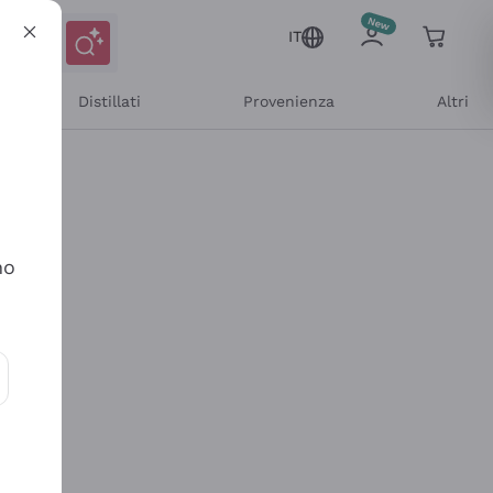
IT
Distillati
Provenienza
Altri
no
ioni e offerte personalizzate