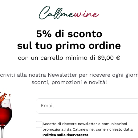
rcando
Champagne
Spumanti
Tutti i Vini
5% di sconto
sul tuo primo ordine
con un carrello minimo di 69,00 €
scriviti alla nostra Newsletter per ricevere ogni gior
sconti, promozioni e novità!
Email
Consensi opzionali per ricevere comunicaz
Accetto di ricevere newsletter e comunicazioni
promozionali da Callmewine, come richiesto dalla
sima
Politica sulla riservatezza