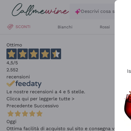
Salta al contenuto principale
Descrivi cosa stai ce
SCONTI
Bianchi
Rossi
Ottimo
4,5
/5
2.552
I
recensioni
Le nostre recensioni a 4 e 5 stelle.
Clicca qui per leggerle tutte >
Precedente
Successivo
Oggi
Ottima facilità di acquisto sul sito e consegna velocis