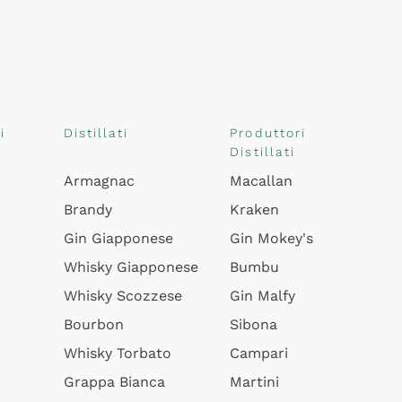
i
Distillati
Produttori
Distillati
Armagnac
Macallan
Brandy
Kraken
Gin Giapponese
Gin Mokey's
Whisky Giapponese
Bumbu
Whisky Scozzese
Gin Malfy
Bourbon
Sibona
Whisky Torbato
Campari
Grappa Bianca
Martini