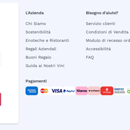
L'Azienda
Bisogno d'aiuto?
Chi Siamo
Servizio clienti
Sostenibilità
Condizioni di Vendita
Enoteche e Ristoranti
Modulo di recesso or
Regali Aziendali
Accessibilità
Buoni Regalo
FAQ
Guida ai Nostri Vini
Pagamenti