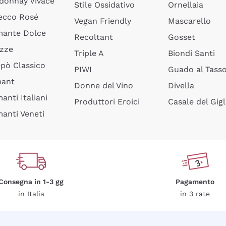
donnay Vivace
Stile Ossidativo
Ornellaia
ecco Rosé
Vegan Friendly
Mascarello
ante Dolce
Recoltant
Gosset
izze
Triple A
Biondi Santi
epò Classico
PIWI
Guado al Tass
mant
Donne del Vino
Divella
anti Italiani
Produttori Eroici
Casale del Gigl
anti Veneti
Consegna in 1-3 gg
Pagamento
in Italia
in 3 rate