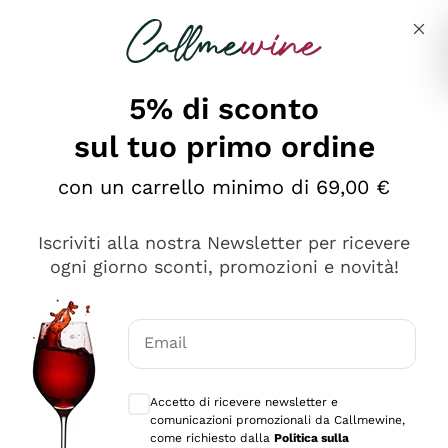
Salta al contenuto principale
Descrivi cosa stai cercando
5% di sconto
sul tuo primo ordine
Ottimo
con un carrello minimo di 69,00 €
4,5
/5
2.561
Iscriviti alla nostra Newsletter per ricevere
recensioni
ogni giorno sconti, promozioni e novità!
Le nostre recensioni a 4 e 5 stelle.
Clicca qui per leggerle tutte >
Email
Precedente
Successivo
Consensi opzionali per ricevere comunica
Accetto di ricevere newsletter e
Oggi
comunicazioni promozionali da Callmewine,
Acquisto semplice nelle modalità, gestito con rapidità e
come richiesto dalla
Politica sulla