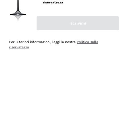
professionalità
riservatezza
Acquirente verificato
Iscrivimi
Oggi
Seri affidabili
Per ulteriori informazioni, leggi la nostra
Politica sulla
riservatezza
Acquirente verificato
Ieri
Il catalogo offre moltissime possibilità di scelta tra tanti
prodotti diversi e con un ampio range di prezzo. Le
indicazioni dei consulenti sono estremamente chiare e
conformi alle caratteristiche dei prodotti acquistati
Acquirente verificato