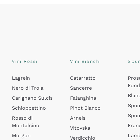
Vini Rossi
Vini Bianchi
Spu
Lagrein
Catarratto
Pros
Fon
Nero di Troia
Sancerre
Blan
Carignano Sulcis
Falanghina
Spum
Schioppettino
Pinot Bianco
Spum
Rosso di
Arneis
Montalcino
Fran
Vitovska
Morgon
Lamb
Verdicchio