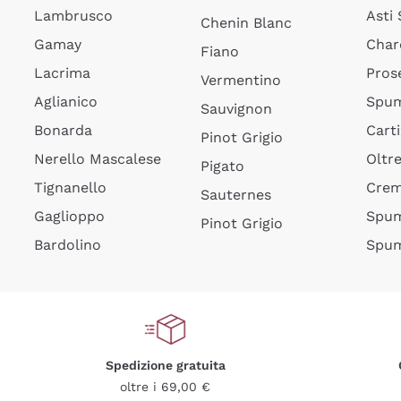
Lambrusco
Asti
Chenin Blanc
Gamay
Char
Fiano
Lacrima
Pros
Vermentino
Aglianico
Spum
Sauvignon
Bonarda
Cart
Pinot Grigio
Nerello Mascalese
Oltr
Pigato
Tignanello
Cre
Sauternes
Gaglioppo
Spum
Pinot Grigio
Bardolino
Spum
Spedizione gratuita
oltre i 69,00 €