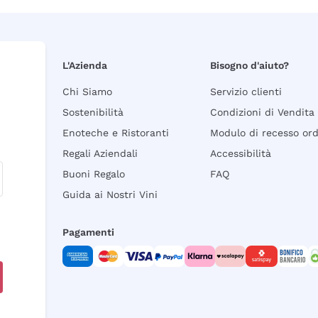
L'Azienda
Bisogno d'aiuto?
Chi Siamo
Servizio clienti
Sostenibilità
Condizioni di Vendita
Enoteche e Ristoranti
Modulo di recesso or
Regali Aziendali
Accessibilità
Buoni Regalo
FAQ
Guida ai Nostri Vini
Pagamenti