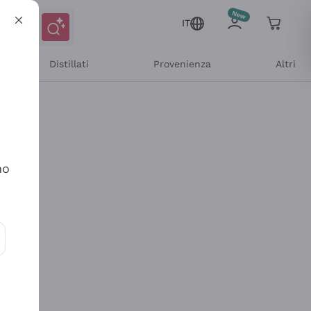
IT
Distillati
Provenienza
Altri
no
ioni e offerte personalizzate