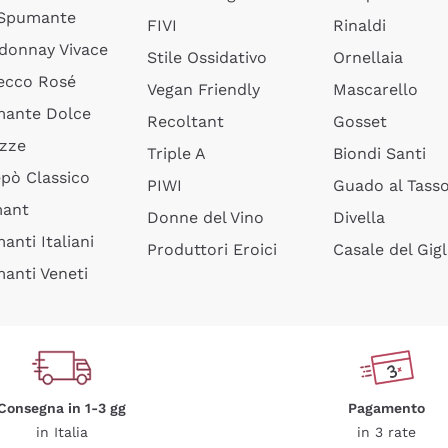
 Spumante
FIVI
Rinaldi
donnay Vivace
Stile Ossidativo
Ornellaia
ecco Rosé
Vegan Friendly
Mascarello
ante Dolce
Recoltant
Gosset
izze
Triple A
Biondi Santi
epò Classico
PIWI
Guado al Tass
mant
Donne del Vino
Divella
anti Italiani
Produttori Eroici
Casale del Gigl
anti Veneti
Consegna in 1-3 gg
Pagamento
in Italia
in 3 rate