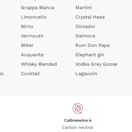
Grappa Bianca
Martini
Limoncello
Crystal Head
Mirto
Dictador
Vermouth
Dalmore
Bitter
Rum Don Papa
o
Acquavite
Elephant gin
Whisky Blended
Vodka Grey Goose
io
Cocktail
Lagavulin
Callmewine è
Carbon neutral