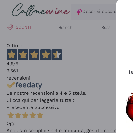
Salta al contenuto principale
Descrivi cosa stai ce
SCONTI
Bianchi
Rossi
Ottimo
4,5
/5
2.561
I
recensioni
Le nostre recensioni a 4 e 5 stelle.
Clicca qui per leggerle tutte >
Precedente
Successivo
Oggi
Acquisto semplice nelle modalità, gestito con rapidità 