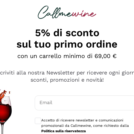
rcando
Champagne
Spumanti
Tutti i Vini
5% di sconto
sul tuo primo ordine
con un carrello minimo di 69,00 €
scriviti alla nostra Newsletter per ricevere ogni gior
sconti, promozioni e novità!
Email
Consensi opzionali per ricevere comunicaz
Accetto di ricevere newsletter e comunicazioni
promozionali da Callmewine, come richiesto dalla
e professionalità
Politica sulla riservatezza