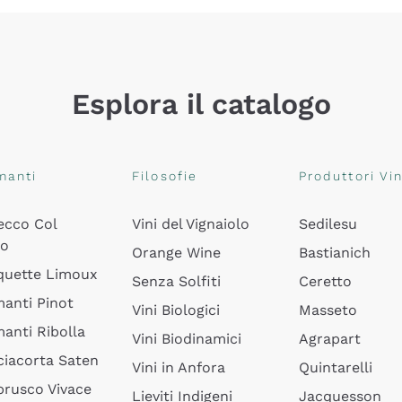
Esplora il catalogo
manti
Filosofie
Produttori Vin
ecco Col
Vini del Vignaiolo
Sedilesu
do
Orange Wine
Bastianich
quette Limoux
Senza Solfiti
Ceretto
anti Pinot
Vini Biologici
Masseto
anti Ribolla
Vini Biodinamici
Agrapart
ciacorta Saten
Vini in Anfora
Quintarelli
rusco Vivace
Lieviti Indigeni
Jacquesson