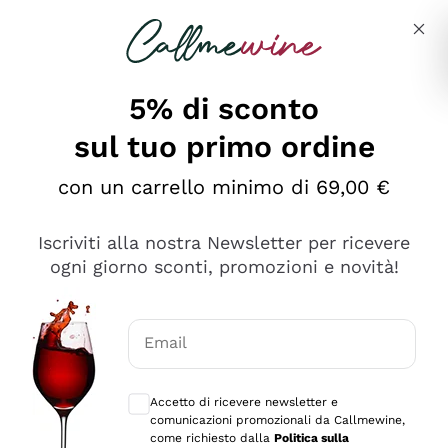
Salta al contenuto principale
Descrivi cosa stai cercando
5% di sconto
sul tuo primo ordine
Ottimo
con un carrello minimo di 69,00 €
4,5
/5
2.551
Iscriviti alla nostra Newsletter per ricevere
recensioni
ogni giorno sconti, promozioni e novità!
Le nostre recensioni a 4 e 5 stelle.
Clicca qui per leggerle tutte >
Email
Precedente
Successivo
Consensi opzionali per ricevere comunica
Accetto di ricevere newsletter e
Oggi
comunicazioni promozionali da Callmewine,
Perfetti e attenti al cliente
come richiesto dalla
Politica sulla