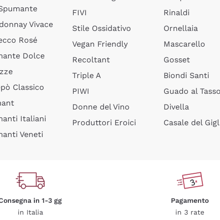
 Spumante
FIVI
Rinaldi
donnay Vivace
Stile Ossidativo
Ornellaia
ecco Rosé
Vegan Friendly
Mascarello
ante Dolce
Recoltant
Gosset
izze
Triple A
Biondi Santi
epò Classico
PIWI
Guado al Tass
mant
Donne del Vino
Divella
anti Italiani
Produttori Eroici
Casale del Gigl
anti Veneti
Consegna in 1-3 gg
Pagamento
in Italia
in 3 rate