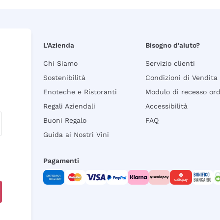
L'Azienda
Bisogno d'aiuto?
Chi Siamo
Servizio clienti
Sostenibilità
Condizioni di Vendita
Enoteche e Ristoranti
Modulo di recesso or
Regali Aziendali
Accessibilità
Buoni Regalo
FAQ
Guida ai Nostri Vini
Pagamenti