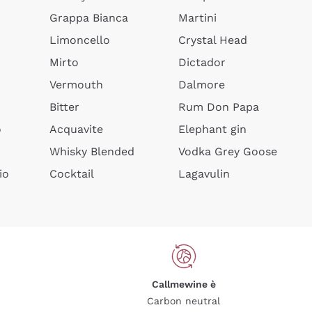
Grappa Bianca
Martini
Limoncello
Crystal Head
Mirto
Dictador
Vermouth
Dalmore
Bitter
Rum Don Papa
o
Acquavite
Elephant gin
Whisky Blended
Vodka Grey Goose
io
Cocktail
Lagavulin
Callmewine è
Carbon neutral