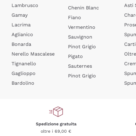
Lambrusco
Asti
Chenin Blanc
Gamay
Char
Fiano
Lacrima
Pros
Vermentino
Aglianico
Spum
Sauvignon
Bonarda
Cart
Pinot Grigio
Nerello Mascalese
Oltr
Pigato
Tignanello
Cre
Sauternes
Gaglioppo
Spum
Pinot Grigio
Bardolino
Spum
Spedizione gratuita
oltre i 69,00 €