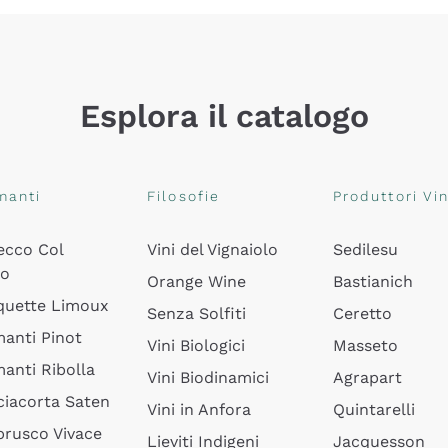
Esplora il catalogo
manti
Filosofie
Produttori Vin
ecco Col
Vini del Vignaiolo
Sedilesu
do
Orange Wine
Bastianich
quette Limoux
Senza Solfiti
Ceretto
anti Pinot
Vini Biologici
Masseto
anti Ribolla
Vini Biodinamici
Agrapart
ciacorta Saten
Vini in Anfora
Quintarelli
rusco Vivace
Lieviti Indigeni
Jacquesson