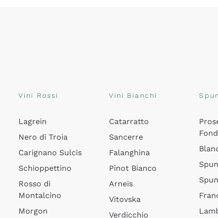
Vini Rossi
Vini Bianchi
Spu
Lagrein
Catarratto
Pros
Fon
Nero di Troia
Sancerre
Blan
Carignano Sulcis
Falanghina
Spum
Schioppettino
Pinot Bianco
Spum
Rosso di
Arneis
Montalcino
Fran
Vitovska
Morgon
Lamb
Verdicchio