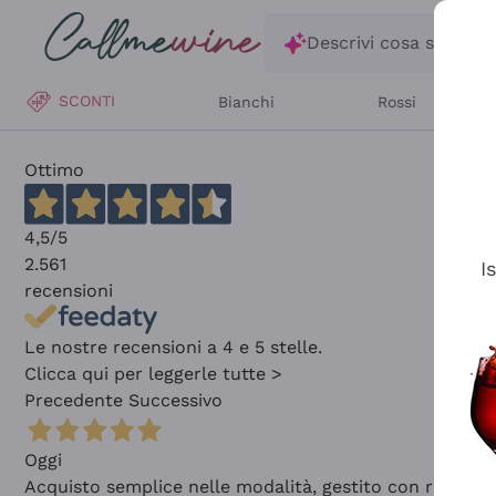
Salta al contenuto principale
Descrivi cosa stai ce
SCONTI
Bianchi
Rossi
Ottimo
4,5
/5
2.561
I
recensioni
Le nostre recensioni a 4 e 5 stelle.
Clicca qui per leggerle tutte >
Precedente
Successivo
Oggi
Acquisto semplice nelle modalità, gestito con rapidità 