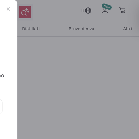
IT
Distillati
Provenienza
Altri
no
ioni e offerte personalizzate