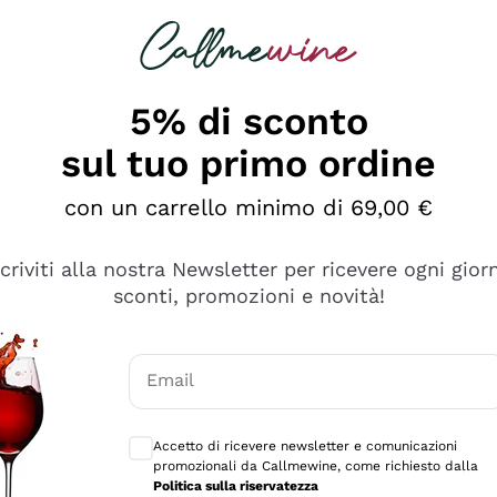
rcando
Champagne
Spumanti
Tutti i Vini
5% di sconto
sul tuo primo ordine
con un carrello minimo di 69,00 €
scriviti alla nostra Newsletter per ricevere ogni gior
sconti, promozioni e novità!
Email
Consensi opzionali per ricevere comunicaz
Accetto di ricevere newsletter e comunicazioni
promozionali da Callmewine, come richiesto dalla
e professionalità
Politica sulla riservatezza