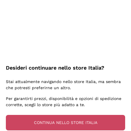
2 Giorni Fa
Semplice nell'uso, puntuali e veloci.
Acquirente verificato
2 Giorni Fa
Ottima come sempre!
Desideri continuare nello store Italia?
Acquirente verificato
Stai attualmente navigando nello store Italia, ma sembra
che potresti preferirne un altro.
3 Giorni Fa
Per garantirti prezzi, disponibilità e opzioni di spedizione
Buona esperienza
corrette, scegli lo store più adatto a te.
Acquirente verificato
CONTINUA NELLO STORE ITALIA