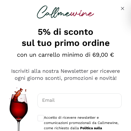
Salta al contenuto principale
Descrivi cosa stai cercando
5% di sconto
sul tuo primo ordine
Ottimo
con un carrello minimo di 69,00 €
4,5
/5
2.566
Iscriviti alla nostra Newsletter per ricevere
recensioni
ogni giorno sconti, promozioni e novità!
Le nostre recensioni a 4 e 5 stelle.
Clicca qui per leggerle tutte >
Email
Precedente
Successivo
Consensi opzionali per ricevere comunica
Accetto di ricevere newsletter e
Ieri
comunicazioni promozionali da Callmewine,
Ordine tutto ok, niente da dire a riguardo. Il sito in se
come richiesto dalla
Politica sulla